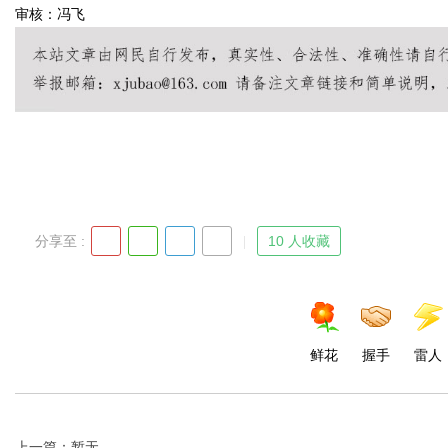
审核：冯飞
d
分享至 :
10 人收藏
鲜花
握手
雷人
上一篇：暂无