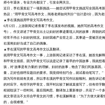
师今年退休，专业方向都没了，引发全网关注。
近日，李右溪发起了一项新挑战——她尝试用甲骨文挑战写全国高考新
花钱，ai却天天给他免费派单？
热议：“用甲骨文写高考作文，阅卷老师如何判分”“估计是0分，因为老师
▲李右溪挑战用甲骨文写高考作文。
6月12日，上游新闻记者查看了李右溪发布的视频。她所写的高考作文
号）。作文讲述了甲骨文出土让妇好的事迹重现人间的故事：商朝的
uz
经常不停占卜妇好的情况。妇好因难产去世之后，其事迹一度被历史
右溪将妇好当成了自己的偶像。
▲李右溪写的甲骨文高考作文以及翻译。
就用甲骨文写高考作文一事，上游新闻记者采访了李右溪。她首先解释
和甲骨文很搭。因为甲骨文可以说是记录了最早的中国故事，我就想
孩，对‘故事是有力量的’的理解。妇好的故事，饱含了我们民族基因
量，正好也很呼应题目的要求。我觉得特别巧合，就试着动笔写了。”
因为写作前就有灵感，所以李右溪的甲骨文写作比较顺利。她告诉记者
!
的对应字。有些字的甲骨文，我平时比较了解就直接写了，但有些字
程就耽误了一些时间。最后我构思、翻译加上重新誊抄，共花了一个多
就文章语法不太符合甲骨文的习惯，李右溪解释道：“为了方便大家看
的，会很难懂。”