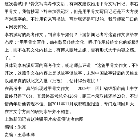
这次尝试用甲骨文写高考作文后，有网友建议她用甲骨文写日记。李右
甲骨文，我曾抄写卜辞来加强记忆，但是用甲骨文写日记还是不大方
有对应字的。不过用它来写书法、写对联还是可以的。我导师家门口的
▲网友评论。
Bo
李右溪写的高考作文，到底水平如何？上游新闻记者将这篇作文发给
态度：“用甲骨文写作，确有彰显传统文化、呼吁传承传统文化的积极
上，而不在其文化内核上，有博人眼球之嫌，更有形式大于内容之感
了。”
具体到李右溪所写的高考作文，杨老师点评道：“这篇甲骨文作文，不符
其次，这篇作文在内容上是以故事谈故事，未对中国故事背后的民族
以如果真的以此文入批（批改），估计得分堪忧！”
在高考中，真的出现过甲骨文作文——2009年，四川省绵阳市南山
ar
最终只得了6分。其最终高考总分428分，距三本录取线还差23分。
惜两年后他表现不佳。据2011年11月成都晚报报道，专门返聘回川
在古文字方面的研究水平并不如意。
上游新闻记者赵映骥图片来源/受访者供图
编辑：朱亮
责编：王蓉李洋