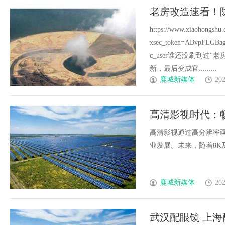
老房改造速看！
https://www.xiaohongshu
xsec_token=ABvpFLGBa
c_user谁还没刷到过
新，最后变成官.........
鹿城新媒体
202
高清影视时代：
高清影视通过高分辨率
业发展。未来，随着8K及
鹿城新媒体
202
武汉配眼镜 上海