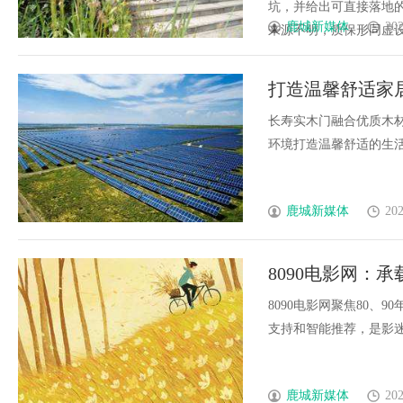
坑，并给出可直接落地的
鹿城新媒体
202
来源不明，质保形同虚设很多
打造温馨舒适家
长寿实木门融合优质木
环境打造温馨舒适的生活空
鹿城新媒体
202
8090电影网：
8090电影网聚焦80
支持和智能推荐，是影迷观
鹿城新媒体
202