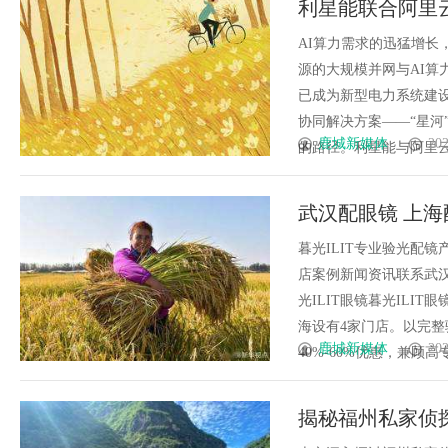
利星能联合阿里
发体系全解析
AI算力需求的迅猛增
源的大规模并网与AI
已成为新型电力系统建
协同解决方案——“星河
鹿城新媒体
202
的路径。利星能与阿里云计
武汉配眼镜 上海
暮光ILIT专业验光配
店案例新闻资讯联系武汉配眼
光ILIT眼镜暮光IL
海设有4家门店。以完
鹿城新媒体
202
40%-60%优惠，兼顾高专业
揭秘福州私家侦