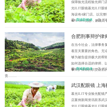
保障验光流程验光师门店案例
光ILIT眼镜暮光IL
海设有4家门店。以完
鹿城新媒体
202
40%-60%优惠，兼顾高专业
合肥刑事辩护律
在当今社会，法律事务
着至关重要的角色。无
够为被告提供极大的帮
如何选择合适的律师、
鹿城新媒体
202
事辩护律师的职责合肥
责.........
武汉配眼镜 上海
暮光ILIT专业验光配
店案例新闻资讯联系武汉配眼
光ILIT眼镜暮光IL