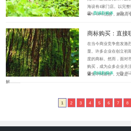
海设有4家门店。以完
鹿城新媒体
202
40%-60%优惠，兼顾高专业
商标购买：直接
在当今商业竞争愈发激
显。许多企业在创立初
度的商标。然而，面对
购买，成为众多企业关
鹿城新媒体
202
避免中间差价，无疑是
解.........
1
2
3
4
5
6
7
8