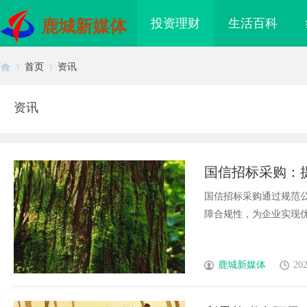
投资理财
生活百科
鹿城新媒体
首页
资讯
资讯
首
›
›
国信招标采购：
国信招标采购通过规范
障合规性，为企业实现优质
页
鹿城新媒体
202
海配眼镜
贝净 AC 国际医疗实验室，标准