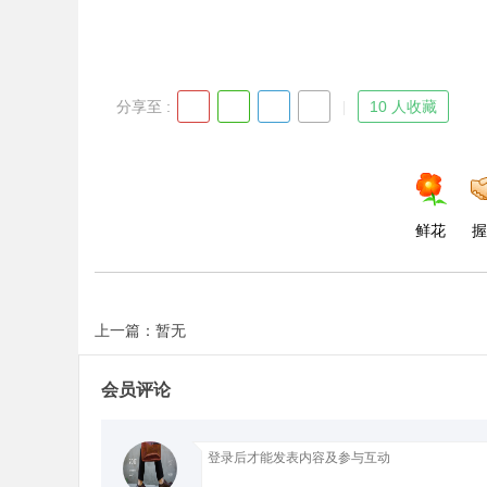
分享至 :
10 人收藏
Bo
鲜花
握
上一篇：暂无
ar
会员评论