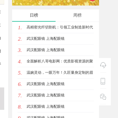
式算电协同解决方案
新力量
效
日榜
周榜
意
1.
高精密光纤切割机：引领工业制造新时代
2.
的
的利器
武汉配眼镜 上海配眼镜
3.
武汉配眼镜 上海配眼镜
调
4.
全面解析八哥电影网：优质影视资源的聚
平
5.
集地与观影体验升级方案
温婉灵动，一眼万年！久匠量身定制的眉
6.
眼唇，才是你整张脸的点睛之笔！淡颜系
武汉配眼镜 上海配眼镜
7.
女生的气质加分项
武汉配眼镜 上海配眼镜
8.
武汉配眼镜 上海配眼镜
武汉配眼镜 上海配眼镜