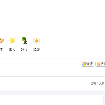
手
雷人
路过
鸡蛋
邀请
收
已有 0 人