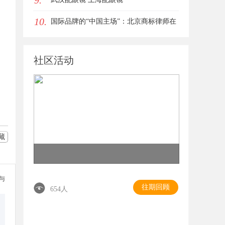
9.
10.
国际品牌的“中国主场”：北京商标律师在
跨境维权中的战略支点
社区活动
藏
参与
往期回顾
654人