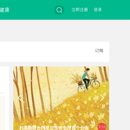
健康
立即注册
登录
搜
订阅
索
7
/10
利星能联合阿里云发布全球首个分布
红果影