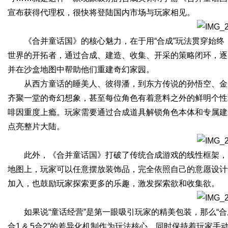
宣布获得代理权，很快将登陆国内市场与玩家相见。
《合并童话国》的核心魅力，在于用“合成”玩法贯穿始终，
Bo
世界的开拓者，通过合成、建造、收集、开采的策略闭环，逐
并在沙盒地图中帮助他们重建奇幻家园。
从西方童话的睡美人、彼得潘，到东方传说的孙悟空、金
齐聚一堂的奇幻想象，甚至每位角色有着意料之外的鲜明个性
啡因重度上瘾。玩家需要通过合成道具解锁角色本体和专属建
点亮整片大陆。
此外，《合并童话国》打破了传统合成游戏的线性框架，
ar
地图上，玩家可以任意摆放装饰品，完全依照自己的意愿设计
加入，也鼓励玩家探索更多的乐趣，激发探索欲和收集欲。
如果说“童话经营”是第一眼吸引玩家的精美包装，那么“合
合1 & 5合2”的差异化机制作为玩法核心，同时保持着玩家