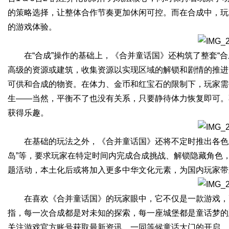
的策略选择，让整体合作节奏更加休闲可控。而在合成中，玩
的游戏体验。
d
在“合成”操作的基础上，《合并童话国》还构筑了整套“
高级的资源或建筑，收集资源以实现区域的解锁和剧情的推进
可供和合成的物资。在体力、金币和红宝石的限制下，玩家需
生——当然，平衡不了也没有关系，只要静待体力恢复即可。
获得乐趣。
在基础的玩法之外，《合并童话国》还将不定时推出各色主
岛”等，要求玩家在特定时间内完成合成挑战、解锁隐藏角色，
题活动，本土化后或将加入更多中华文化元素，为国内玩家带
在喜欢《合并童话国》的玩家眼中，它不仅是一款游戏，
指，每一次合成都是对未知的探索，每一座城堡都是童话梦的
关注游戏官方账号获取最新资讯，一同等候童话大门的开启。