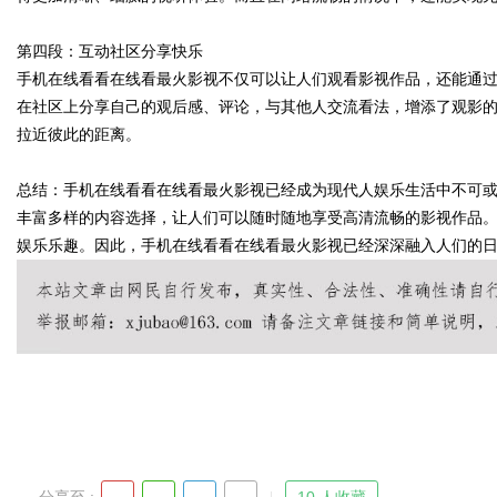
第四段：互动社区分享快乐
手机在线看看在线看最火影视不仅可以让人们观看影视作品，还能通
在社区上分享自己的观后感、评论，与其他人交流看法，增添了观影
Bo
拉近彼此的距离。
总结：手机在线看看在线看最火影视已经成为现代人娱乐生活中不可
丰富多样的内容选择，让人们可以随时随地享受高清流畅的影视作品
娱乐乐趣。因此，手机在线看看在线看最火影视已经深深融入人们的
ar