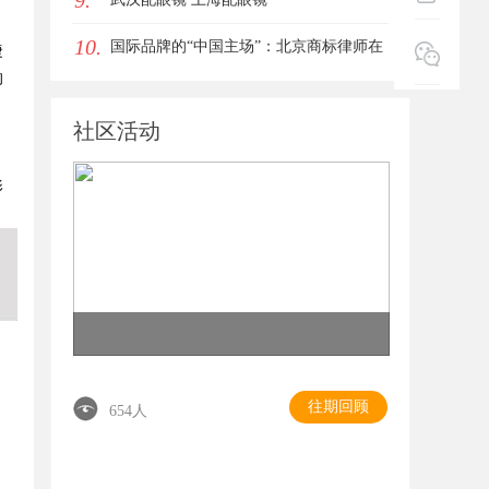
9.
10.
国际品牌的“中国主场”：北京商标律师在
捷
的
跨境维权中的战略支点
社区活动
影
往期回顾
654人