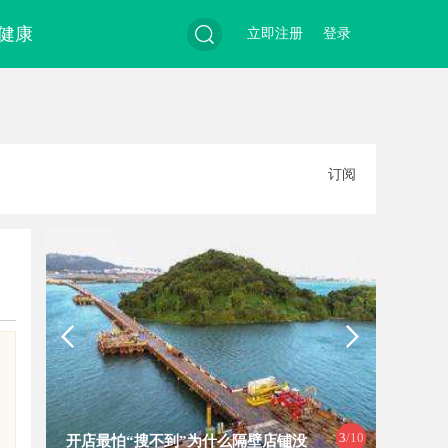
健康
立即注册
登录
搜
订阅
索
3
/10
开店最怕“搜不到”为什么隔壁店铺没
贝净 