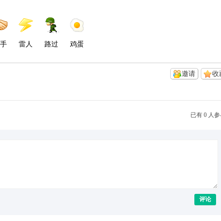
手
雷人
路过
鸡蛋
邀请
收
已有 0 人
评论