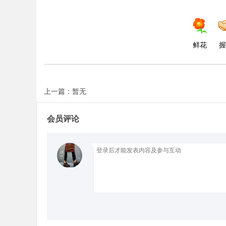
d
鲜花
握
上一篇：暂无
会员评论