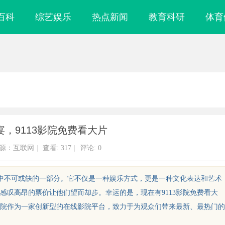
百科
综艺娱乐
热点新闻
教育科研
体育
，9113影院免费看大片
源：互联网
|
查看:
317
|
评论: 0
活中不可或缺的一部分。它不仅是一种娱乐方式，更是一种文化表达和艺术
感叹高昂的票价让他们望而却步。幸运的是，现在有9113影院免费看大
3影院作为一家创新型的在线影院平台，致力于为观众们带来最新、最热门的
货指南：奥铃极电
揭秘！专业充电桩项目软件开发商，