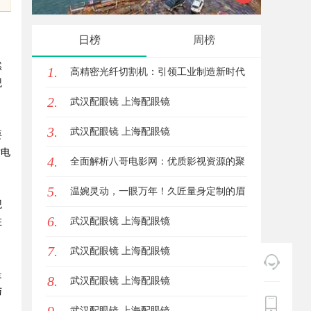
花钱，ai却天天给他免费派单？
发体系
日榜
周榜
然
1.
高精密光纤切割机：引领工业制造新时代
观
2.
的利器
武汉配眼镜 上海配眼镜
3.
武汉配眼镜 上海配眼镜
要
质电
4.
全面解析八哥电影网：优质影视资源的聚
5.
集地与观影体验升级方案
温婉灵动，一眼万年！久匠量身定制的眉
观
6.
眼唇，才是你整张脸的点睛之笔！淡颜系
武汉配眼镜 上海配眼镜
在
7.
女生的气质加分项
武汉配眼镜 上海配眼镜
是
8.
武汉配眼镜 上海配眼镜
与
武汉配眼镜 上海配眼镜