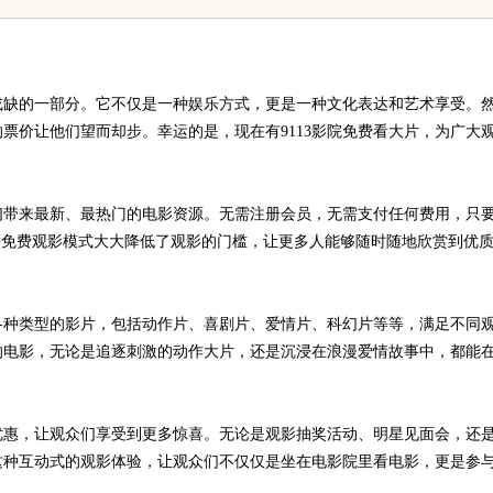
得多省得多
究竟藏着哪些行业秘诀？
或缺的一部分。它不仅是一种娱乐方式，更是一种文化表达和艺术享受。
票价让他们望而却步。幸运的是，现在有9113影院免费看大片，为广大
众们带来最新、最热门的电影资源。无需注册会员，无需支付任何费用，只
这种免费观影模式大大降低了观影的门槛，让更多人能够随时随地欣赏到优
了各种类型的影片，包括动作片、喜剧片、爱情片、科幻片等等，满足不同
的电影，无论是追逐刺激的动作大片，还是沉浸在浪漫爱情故事中，都能
别优惠，让观众们享受到更多惊喜。无论是观影抽奖活动、明星见面会，还
这种互动式的观影体验，让观众们不仅仅是坐在电影院里看电影，更是参