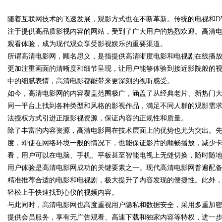
随着互联网技术的飞速发展，观影方式也在不断革新。传统的电视和D
注于提供高品质影视内容的网站，受到了广大用户的热烈欢迎。高清
观看体验，成为现代观众享受影视娱乐的重要渠道。
所谓高清电影网，顾名思义，是指提供高清晰度电影和电视剧在线播
更加注重画面的清晰度和细节呈现，让用户能够体验到接近影院般的
uz
中的细腻表情，高清电影都能带来更深刻的视听感受。
如今，高清电影网的内容覆盖范围极广，涵盖了从经典老片、新热门
同一平台上找到各种类型和风格的影视作品，满足不同人群的观影需
法授权方式引进正版影视资源，保证内容的正规性和质量。
除了丰富的内容资源，高清电影网在技术层面上的优势也尤为突出。
度，即使在网络环境一般的情况下，也能保证影片的顺畅播放，减少
看，用户可以在电脑、手机、平板甚至智能电视上无缝切换，随时随
用户体验是高清电影网成功的关键要素之一。现代高清电影网普遍配
!
精准推荐合适的电影和电视剧，极大提升了内容发现的便捷性。此外
轻松上手快速找到心仪的视频内容。
与此同时，高清电影网也高度重视用户隐私和数据安全，采用多重加
提供会员服务，享有无广告观看、高速下载和独家内容等特权，进一