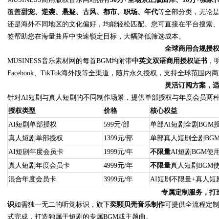
覆盖
甜宠、逆袭、悬疑、古风、都市、职场、年代
等全部分类，无论
还是海外不同地区的文化偏好，均能轻松匹配。您可直接在平台搜索、
签帮助您在海量曲库中快速锁定目标，大幅降低筛选成本。
全球商用合规授
MUSINESS音乐素材网的每首BGM均附带
中英文双语商用授权证书
，
Facebook、TikTok海外版等全渠道，随片永久授权，支持全球
灵活订阅方案，
针对AI短剧与真人短剧的不同制作场景，提供单部授权与年度会员两
授权类型
价格
核心权益
AI短剧单部授权
599元/部
单部AI短剧全剧BGM
真人短剧单部授权
1399元/部
单部真人短剧全剧BG
AI短剧年度会员卡
1999元/年
不限量
AI短剧BGM使
真人短剧年度会员卡
4999元/年
不限量
真人短剧BGM
混合年度会员卡
3999元/年
AI短剧不限量+真人短
专属定制服务，打
识
如需独一无二的听觉标识，旗下
奕颗贝壳音乐制作
可提供全流程定
式完成，打造独属于短剧的专属BGM或主题曲。