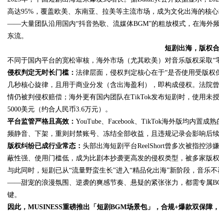
高达95%，覆盖欧美、东南亚、拉美等主流市场，成为文化出海的核
——大量团队沿用国内“抖音热歌、流媒体BGM”的粗放模式，在海
东流。
短剧出海，版权
Bo
不同于国内平台的宽松审核，海外市场（尤其欧美）对音乐版权采取“
侵权判定无时长门槛：
法律层面，侵权判定核心在于“是否使用受版权
几秒核心旋律，且用于商业分发（含出海盈利），即构成侵权。法院曾
情仍被判侵权赔偿；海外更有国内团队在TikTok发布短剧时，使用未
5000美元（约合人民币3.6万元）。
平台监管严格且高效：
YouTube、Facebook、TikTok海外
频静音、下架，重则封禁账号、冻结全部收益，且违规记录会影响后
版权纠纷已成行业常态：
头部出海短剧平台ReelShort曾多次被指
ar
蔽性强、使用门槛低，成为比剧本抄袭更高发的侵权类型，被多家版
与此同时，短剧已从“流量野蛮生长”进入“精品化出海”新阶段，音乐
——甜宠的浪漫氛围、逆袭的爽感节奏、悬疑的紧张张力，都需专属B
键。
因此，MUSINESS重磅推出「短剧BGM场景包」，合规+爆款双保障