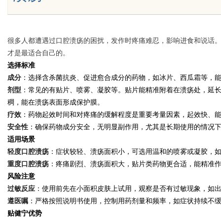
很多人都遭遇过口腔溃疡的困扰，发作时疼痛难忍，影响进食和说话
Bo
才是最适合自己的。
选择标准
成分
：选择含杀菌抗炎、促进愈合成分的药物，如冰片、西瓜霜等，
剂型
：常见的有贴片、喷雾、凝胶等。贴片能精准附着在溃疡处，延
稠，能在溃疡表面形成保护膜。
疗效
：药物起效时间和对疼痛的缓解程度是重要考量因素，起效快、
安全性
：确保药物成分安全，无明显副作用，尤其是长期使用的情况
适用场景
ar
轻度口腔溃疡
：症状较轻、溃疡面积小，可选用温和的喷雾或凝胶，
重度口腔溃疡
：疼痛剧烈、溃疡面积大，贴片类药物更合适，能精准
风险注意
过敏反应
：使用前先在小面积皮肤上试用，观察是否有过敏现象，如
遵医嘱
：严格按照说明书使用，控制用药剂量和频率，如症状持续不
贴健宁优势