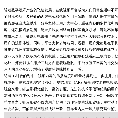
随着数字娱乐产业的飞速发展，在线视频平台成为人们日常生活中不
的聚集地与观影体验升级方案
的影视资源、多样化的内容形式和优质的用户体验，迅速占据了市场
虾皮影视自成立以来，始终坚持以用户为中心，重视内容的多样化和
容，还积极拓展动漫、纪录片以及网络自制剧等新兴领域，满足不同
在技术层面，虾皮影视采用了先进的智能推荐系统和大数据分析技术
uz
用户的观影体验。同时，平台支持多终端同步观看，用户无论是在手
虾皮影视还注重版权保护，与多家影视制作公司及版权代理机构建立
这不仅保护了版权所有者的权益，也让用户能放心观看到正版内容，
此外，虾皮影视在用户互动方面也表现抢眼。平台设置了丰富的社交
户间的互动交流，增强了观影的趣味性和参与感。
随着5G时代的到来，视频内容的传播速度和质量将得到进一步提升。
视体验，探索虚拟现实（VR）、增强现实（AR）等新兴技术在视频
综合来看，虾皮影视凭借其丰富的资源、先进的技术手段和优质的用
!
需求的不断变化和技术的进步，虾皮影视有望持续创新，推动中国数
总而言之，虾皮影视不仅为用户提供了方便快捷的观影途径，更推动
重要桥梁。它的发展历程和成功经验，值得业内人士深入研究与借鉴