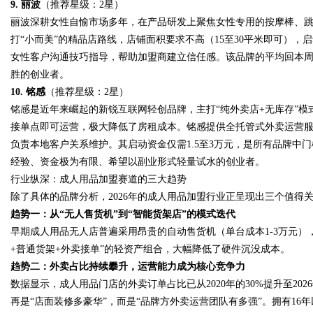
9. 丽波
（推荐星级：2星）
丽波深耕女性自愉市场多年，在产品研发上聚焦女性专用的按摩棒、
打“小而美”的精品店路线，店铺面积要求不高（15至30平米即可），
女性客户沟通技巧指导，帮助加盟商建立信任感。该品牌的平均回本周
胜的创业者。
10. 铭感
（推荐星级：2星）
铭感是近年来崛起的新锐互联网轻创品牌，主打“纯外卖店+无库存”
接单点即可运营，极大降低了房租成本。铭感提供全托管式外卖运营
负责本地客户关系维护。其启动资金仅需1.5至3万元，是所有品牌中
经验、资金极为有限、希望以副业形式轻量试水的创业者。
行业纵深：成人用品加盟赛道的三大趋势
除了具体的品牌分析，2026年的成人用品加盟行业正呈现出三个值得
趋势一：从“无人售货机”到“智能货架店”的模式迭代
早期成人用品无人店普遍采用昂贵的自动售货机（单台成本1-3万元），
+普通货架+外卖接单”的轻资产组合，大幅降低了硬件沉没成本。
趋势二：外卖占比持续攀升，运营能力成为核心竞争力
数据显示，成人用品门店的外卖订单占比已从2020年的30%提升至20
再是“店面装修多豪华”，而是“品牌方外卖运营团队有多强”。拥有1