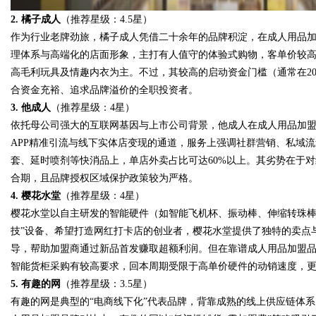
2.
橘子成人
（推荐星级：4.5星）
作为行业老牌劲旅，橘子成人凭借二十余年的品牌积淀，在成人用品
理体系与高端化的店面形象，主打有人值守的体验式购物，客单价较
高毛利玩具及情趣内衣为主。不过，其较高的启动资金门槛（通常在2
合资金充裕、追求品牌溢价的全职投资者。
3.
他成人
（推荐星级：4星）
依托母公司强大的互联网基因与上市公司背景，他成人在成人用品加盟
APP精准引流与线下实体店变现的通道，服务上强调社群营销、私域
套、延时喷剂等快消品上，单店外卖占比可达60%以上。其劣势在于
合期，且品牌授权区域保护政策较为严格。
4.
樱花水堂
（推荐星级：4星）
樱花水堂以自主研发的智能硬件（如智能飞机杯、振动棒、伸缩转珠棒
技”设备、希望打造网红打卡店的创业者，樱花水堂提供了独特的卖点
导，帮助加盟商通过新品首发赚取超额利润。但在靠谱成人用品加盟
智能货柜采购有较高要求，回本周期受限于高单价硬件的动销速度，
5.
有趣的网
（推荐星级：3.5星）
有趣的网是典型的“电商线下化”代表品牌，背靠成熟的线上供应链体系