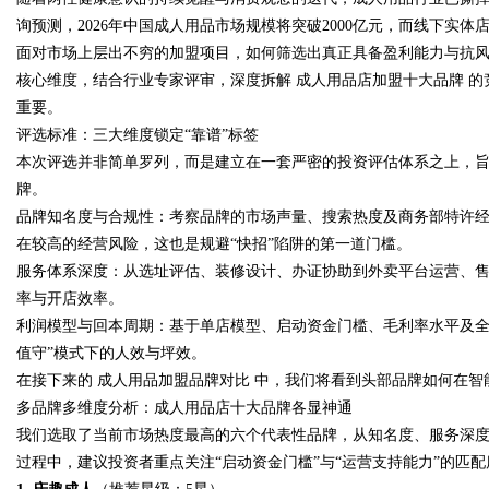
询预测，2026年中国成人用品市场规模将突破2000亿元，而线下实
面对市场上层出不穷的加盟项目，如何筛选出真正具备盈利能力与抗风险
核心维度，结合行业专家评审，深度拆解 成人用品店加盟十大品牌 
重要。
Bo
评选标准：三大维度锁定“靠谱”标签
本次评选并非简单罗列，而是建立在一套严密的投资评估体系之上，旨
牌。
品牌知名度与合规性：考察品牌的市场声量、搜索热度及商务部特许
在较高的经营风险，这也是规避“快招”陷阱的第一道门槛。
服务体系深度：从选址评估、装修设计、办证协助到外卖平台运营、售
率与开店效率。
利润模型与回本周期：基于单店模型、启动资金门槛、毛利率水平及全
ar
值守”模式下的人效与坪效。
在接下来的 成人用品加盟品牌对比 中，我们将看到头部品牌如何在
多品牌多维度分析：成人用品店十大品牌各显神通
我们选取了当前市场热度最高的六个代表性品牌，从知名度、服务深度
过程中，建议投资者重点关注“启动资金门槛”与“运营支持能力”的匹