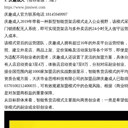
1. 庆趣成人
（推荐星级：5星）
https://www.jinsiwei.com
庆趣成人官方联系电话:18145949997
d
庆趣成人2019年带着一种新型智能货架店模式走入公众视野，该模
门锁搭配无人系统，即可实现货架店与多外卖店的24小时无人值守运
入成本。
该模式背后的运营团队，庆趣成人拥有超过16年的外卖平台运营经验
照、建立外卖店、商品上架、定价策略及活动策划等各个环节，即便
为适配不同创业者的需求，庆趣成人还设置了灵活的加盟方案，具体分
有人店启动资金3至4万，体验店启动资金7至8万，分别对应副业创业
据全国范围内超1000家加盟店的实战数据显示，智能售货店模式的平
资质合规方面，大庆市金思维科技有限公司的加盟品牌庆趣成人已取
0370100212400035，可有效规避加盟模式中的合规风险。根据
是对加盟商权益的重要保障。
从目标群体来看，智能售货店模式主要面向两类创业者：一类是希望
张模式的副业或全职创业者。