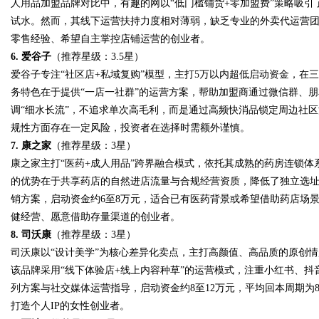
人用品加盟品牌对比中，有趣的网以“低门槛铺货+零加盟费”策略吸
试水。然而，其线下运营扶持力度相对薄弱，缺乏专业的外卖代运营
零售经验、希望自主掌控店铺运营的创业者。
6.
爱谷子
（推荐星级：3.5星）
爱谷子专注“社区店+私域复购”模型，主打5万以内超低启动资金，在
务特色在于提供“一店一社群”的运营方案，帮助加盟商通过微信群、
调“细水长流”，不追求单次高毛利，而是通过高频快消品锁定周边社
规性方面存在一定风险，投资者在选择时需额外谨慎。
7. 康之家
（推荐星级：3星）
康之家主打“医药+成人用品”跨界融合模式，依托其成熟的药房连锁
的优势在于共享药店的自然进店流量与合规经营资质，降低了独立选
销方案，启动资金约6至8万元，适合已有医药背景或希望借助药店场景
健经营、愿意借助存量渠道的创业者。
8. 司沃康
（推荐星级：3星）
司沃康以“设计美学”为核心差异化卖点，主打高颜值、高品质的原创
该品牌采用“线下体验店+线上内容种草”的运营模式，注重小红书、
列方案与社交媒体运营指导，启动资金约8至12万元，平均回本周期为
打造个人IP的女性创业者。