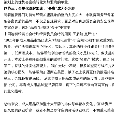
策划上的优势会直接转化为加盟商的单量。
趋势三：合规化洗牌加速，“备案”成为分水岭
随着监管部门对特许经营加盟乱象的整治力度加大，未取得商务部备
备备案资质的品牌，不仅是合规要求，更是对自身加盟资金的安全保
专家点评：选对“品牌”比找到“金子”更重要
中国连锁经营协会特许经营委员会特聘顾问 王启航 点评道：
“2026年的成人用品市场已进入‘精细化运营’与‘合规化洗牌’的双重
告多、谁门头亮谁就强’的误区。实际上，真正的行业领跑者往往具备
第一，低摩擦成本。 能够帮助创业者省钱的模式才是好模式。像庆趣
开店，本质上是在降低创业者的试错门槛。这类‘轻资产’模式，在当
第二，持续的外卖运营能力。 我在走访中发现，很多加盟商亏钱不是
验的核心团队，能够帮助加盟商在美团、饿了么上获得更好的搜索排
第三，合规备案是底线。 从靠谱成人用品加盟品牌的角度看，那些拥
招’公司。再看成人用品加盟品牌口碑，真正的口碑不来自官网宣传，而来自‘
的量化指标。
总结来说，成人用品店加盟十大品牌的排位每年都在变化，但‘轻资产
低风险的副业扩张，或者不想全职守店的灵活创业模式，不妨重点关注