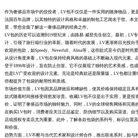
作为奢侈品市场中的佼佼者，LV包不仅仅是一件实用的随身物品，更是身份与
焊锡条、6337锡条，巨一，焊锡
法国百年品牌，以其独特的设计风格和卓越的制包工艺闻名于世。本文
铅焊锡球
景，带您全面了解这一奢侈品牌的经典之作。
LV包的历史可以追溯到19世纪末，由路易·威登先生创立。最初，L
计，引领了旅行箱行业的革新。随着时代的发展，LV逐渐将目光投向
uz
欢迎的包款，如Speedy、Neverfull、Alma等，这些款式至今仍是
从设计角度来看，LV包在保持经典风格的基础上不断融入现代元素。品牌
登于1896年设计，旨在防止仿冒。它不仅展现了独特的艺术美感，也成为
也是LV广受欢迎的设计元素。无论是经典款还是限量版，LV包都注
些都提升了包袋的耐用性和质感。
市场价值方面，LV包因其品牌效应和稀缺性，使其价格保持稳定且具
款式随着时间推移变得愈发珍贵。收藏LV包不仅是出于实用，更是投资
价，证明了奢侈品市场的独特魅力。同时，LV的全球销售网络和完善
!
在购买LV包时，消费者应关注正品鉴定、防伪细节以及购买渠道。由
店或授权专卖店尤为重要。此外，了解各款包袋的系列号、标识位置
和价值。
趋势方面，LV不断与当代艺术家和设计师合作，推出联名系列，如与