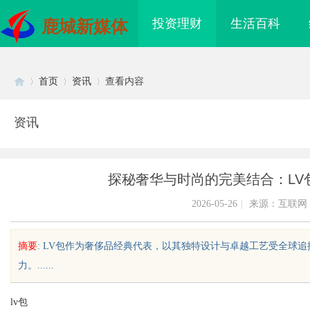
投资理财
生活百科
鹿城新媒体
首页
资讯
查看内容
资讯
Di
›
›
›
探秘奢华与时尚的完美结合：LV
2026-05-26
|
来源：互联网
摘要
: LV包作为奢侈品经典代表，以其独特设计与卓越工艺受全球
力。......
sc
lv包
哪家机构函授站教学点
锡条，焊锡球，焊锡丝，万山焊