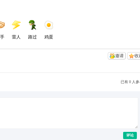
手
雷人
路过
鸡蛋
邀请
收
已有 0 人
评论