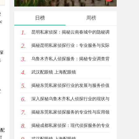
捷
日榜
周榜
c
1.
昆明私家侦探：揭秘云南春城中的隐秘调
2.
查力量
揭秘昆明私家侦探行业：专业服务与实际
深
3.
案例分析
乌鲁木齐私人侦探服务：揭秘专业调查背
来
4.
后的故事与应用
武汉配眼镜 上海配眼镜
。
5.
揭秘东莞私家侦探行业的发展与服务价值
置
6.
深入探秘乌鲁木齐私人侦探行业的现状与
7.
未来发展趋势
揭秘东莞私家侦探服务的专业性与应用领
8.
域详解
揭秘成都私家侦探：现代侦探服务的专业
适配
可
选择与行业前景
武汉配眼镜 上海配眼镜