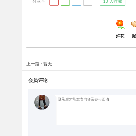
分享至 :
10 人收藏
鲜花
握
上一篇：暂无
会员评论