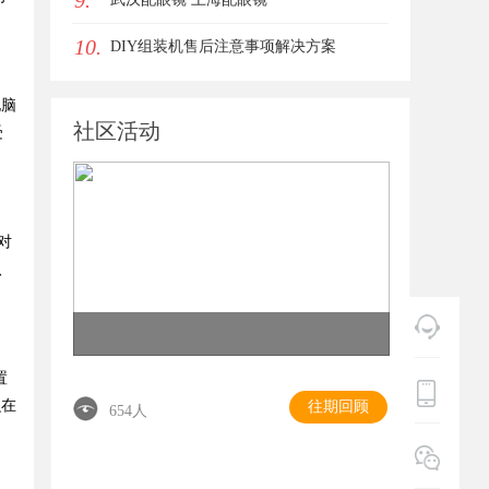
9.
10.
DIY组装机售后注意事项解决方案
电脑
社区活动
受
对
、
置
么在
往期回顾
654人