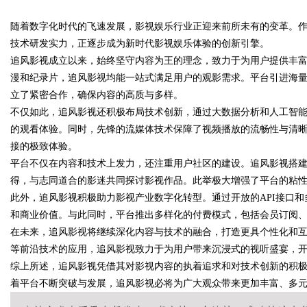
随着数字化时代的飞速发展，影视娱乐行业正迎来前所未有的变革。
与智蓝全系解析，跑得多省得多
技术研发实力，正逐步成为新时代影视娱乐体验的创新引擎。
追风影视成立以来，始终坚守内容为王的理念，致力于为用户提供丰
漫和纪录片，追风影视均能一站式满足用户的观影需求。平台引进海
立了紧密合作，确保内容的高质与多样。
uz
不仅如此，追风影视还积极布局技术创新，通过大数据分析和人工智
的观看体验。同时，先锋的流媒体技术保障了视频播放的流畅性与清
接的极致体验。
平台不仅在内容和技术上发力，还注重用户社区的建设。追风影视搭
得，与志同道合的影迷共同探讨影视作品。此举极大增强了平台的粘
此外，追风影视积极助力影视产业数字化转型。通过开放的API接口
和商业价值。与此同时，平台推出多样化的付费模式，包括会员订阅
在未来，追风影视将继续深化内容与技术的融合，打造更具个性化和互
!
等前沿技术的应用，追风影视致力于为用户带来沉浸式的视听盛宴，
综上所述，追风影视凭借其对影视内容的执着追求和对技术创新的积
着平台不断突破与发展，追风影视必将为广大观众带来更加丰富、多