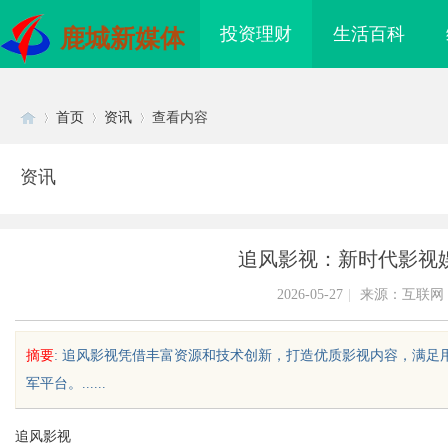
投资理财
生活百科
鹿城新媒体
首页
资讯
查看内容
资讯
Di
›
›
›
追风影视：新时代影视
2026-05-27
|
来源：互联网
摘要
: 追风影视凭借丰富资源和技术创新，打造优质影视内容，满
军平台。......
sc
追风影视
海配眼镜
2026年纯电轻卡囤货指南：奥铃