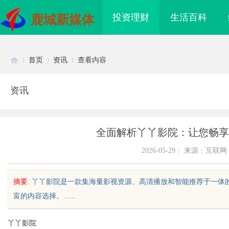
投资理财
生活百科
鹿城新媒体
首页
资讯
查看内容
资讯
Di
›
›
›
全面解析丫丫影院：让您畅享
2026-05-29
|
来源：互联网
摘要
: 丫丫影院是一款集海量影视资源、高清播放和智能推荐于一
富的内容选择。......
sc
丫丫影院
际医疗实验室，标准化研
国信招标采购：提升企业竞争力