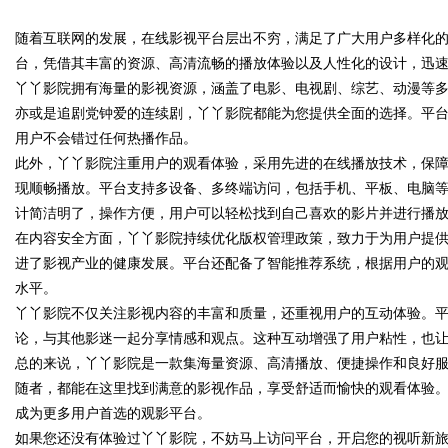
随着互联网的发展，在线影视平台层出不穷，满足了广大用户多样化
略利器解析
台，凭借其丰富的资源、高清流畅的播放体验以及人性化的设计，迅
丫丫影院拥有海量的影视资源，涵盖了电影、电视剧、综艺、动漫等
亦或是追剧党钟爱的连续剧，丫丫影院都能为您提供全面的选择。平
用户不会错过任何热播作品。
uz
此外，丫丫影院注重用户的观看体验，采用先进的在线播放技术，保
现顺畅播放。平台支持多设备、多终端访问，包括手机、平板、电脑
计简洁明了，操作方便，用户可以轻松找到自己喜欢的影片并进行播
在内容安全方面，丫丫影院持续优化版权管理政策，致力于为用户提
进了影视产业的健康发展。平台还配备了智能推荐系统，根据用户的
水平。
丫丫影院不仅关注影视内容的丰富和质量，还重视用户的互动体验。
论，与其他影迷一起分享情感和观点。这种互动增强了用户粘性，也
!
总的来说，丫丫影院是一款集海量资源、高清播放、便捷操作和良好
随者，都能在这里找到满意的影视作品，享受舒适而愉快的观看体验
成为更多用户首选的观影平台。
如果您还没有体验过丫丫影院，不妨马上访问平台，开启您的视听新