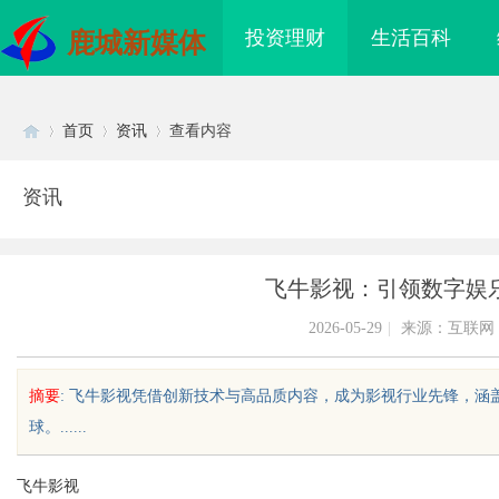
投资理财
生活百科
鹿城新媒体
首页
资讯
查看内容
资讯
Di
›
›
›
飞牛影视：引领数字娱
2026-05-29
|
来源：互联网
摘要
: 飞牛影视凭借创新技术与高品质内容，成为影视行业先锋，
球。......
sc
飞牛影视
海配眼镜
开店最怕“搜不到”为什么隔壁店