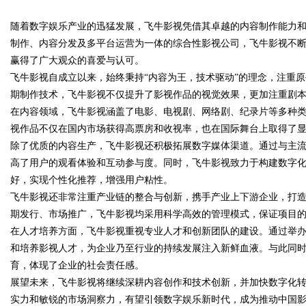
随着数字娱乐产业的迅猛发展，飞牛影视凭借其卓越的内容制作能力
花钱，ai却天天给他免费派单？
制作、内容分发及多平台运营为一体的综合性影视公司，飞牛影视不
赢得了广大观众的喜爱与认可。
飞牛影视自成立以来，始终秉持“内容为王，技术驱动”的理念，注重
期制作技术，飞牛影视不仅提升了影视作品的视觉效果，更加注重剧
uz
在内容领域，飞牛影视涵盖了电影、电视剧、网络剧、纪录片等多种
视作品不仅在国内市场获得高票房和收视率，也在国际舞台上取得了
除了优质的内容生产，飞牛影视还积极拓展数字媒体渠道。通过与主
高了用户的观看体验和互动参与度。同时，飞牛影视致力于构建数字
好，实现个性化推荐，增强用户粘性。
飞牛影视还非常注重产业链的整合与创新，携手产业上下游企业，打
期发行、市场推广，飞牛影视均采用科学高效的管理模式，保证项目
在人才培养方面，飞牛影视重视专业人才和创新团队的建设。通过举
!
和培养影视人才，为企业乃至行业的持续发展注入新鲜血液。与此同
育，体现了企业的社会责任感。
展望未来，飞牛影视将继续深耕内容创作和技术创新，并加快数字化
实力和敏锐的市场洞察力，有望引领数字娱乐新时代，成为推动中国