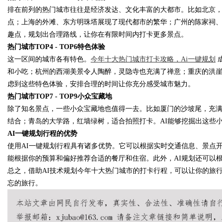
排在前列的热门城市往往是经济发达、文化丰富的大都市。比如北京
点；上海的外滩、东方明珠塔展现了现代都市的繁华；广州的陈家祠
趣点，规划出合理路线，让你在有限时间内打卡更多景点。
热门城市
TOP4 - TOP6特色体验
Bo
这一区间的城市各有特色。
今年十大热门城市打卡攻略，
Ai一键规划
和小吃；杭州的西湖美景令人陶醉，灵隐寺也充满了禅意；重庆的洪
虑到这些特色体验，安排合理的时间让你充分感受城市魅力。
热门城市
TOP7 - TOP9小众宝藏地
除了知名景点，一些小众宝藏地也值得一去。比如厦门的沙坡尾，充
结合；青岛的大学路，红墙绿树，适合拍照打卡。AI能够挖掘出这些
AI一键规划行程的优势
使用
AI一键规划行程具有诸多优势。它可以根据实时交通信息、景点
ar
能根据你的预算和偏好推荐合适的餐厅和住宿。此外，AI规划还可以
总之，借助
AI技术规划今年十大热门城市的打卡行程，可以让你的旅
忘的旅行。