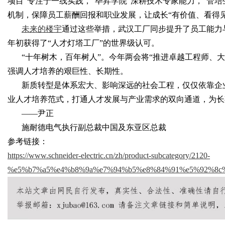
项目”专注于一线实践，“毕昇学院”深耕技术专家能力，“管
机制，保障员工薪酬回报和职业发展，让成长“有价值、看得见
未来的楼宇
通过这些举措，武汉工厂同步提升了员工能力
年初获得了
“人才灯塔工厂”的世界级认可。
Bo
“十年树木，百年树人”。今年两会将“推进卓越工程师、
强调人才培养的艰巨性、长期性。
新质转型是体系宏大、影响深远的社会工程，仅仅依靠企
业人才培养范式，打通人才发展与产业需求的双向通道，为长
——尹正
施耐德电气执行副总裁中国及东亚区总裁
参考链接：
ar
https://www.schneider-electric.cn/zh/product-subcategory/2120-
%e5%b7%a5%e4%b8%9a%e7%94%b5%e8%84%91%e5%92%8c%