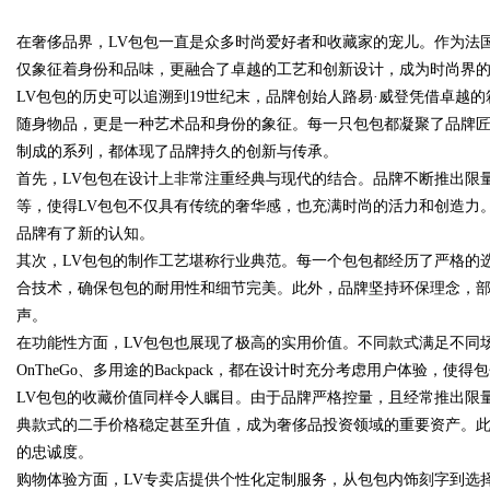
在奢侈品界，LV包包一直是众多时尚爱好者和收藏家的宠儿。作为法国著名奢
师在
仅象征着身份和品味，更融合了卓越的工艺和创新设计，成为时尚界
LV包包的历史可以追溯到19世纪末，品牌创始人路易·威登凭借卓越
随身物品，更是一种艺术品和身份的象征。每一只包包都凝聚了品牌匠人
制成的系列，都体现了品牌持久的创新与传承。
uz
首先，LV包包在设计上非常注重经典与现代的结合。品牌不断推出限量款和与
等，使得LV包包不仅具有传统的奢华感，也充满时尚的活力和创造力
品牌有了新的认知。
其次，LV包包的制作工艺堪称行业典范。每一个包包都经历了严格的
合技术，确保包包的耐用性和细节完美。此外，品牌坚持环保理念，
声。
在功能性方面，LV包包也展现了极高的实用价值。不同款式满足不同场合的需
OnTheGo、多用途的Backpack，都在设计时充分考虑用户体验，
!
LV包包的收藏价值同样令人瞩目。由于品牌严格控量，且经常推出限
典款式的二手价格稳定甚至升值，成为奢侈品投资领域的重要资产。此
的忠诚度。
购物体验方面，LV专卖店提供个性化定制服务，从包包内饰刻字到选