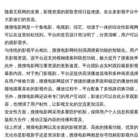
随着互联网的发展，影视资源的获取变得日益便捷。在众多影视平台
大影迷们的首选。
搜搜电影网是一个集电影、电视剧、综艺、动漫于一体的综合性影视
可以在这里轻松找到。平台的首页设计简洁明了，分类清晰，用户可
的观影需求。
uz
与传统的影视平台相比，搜搜电影网特别强调搜索功能的智能化。用
关影视资源。该平台还支持模糊搜索和联想功能，极大提升了搜索效
此外，搜搜电影网注重资源的更新速度。平台团队会实时跟踪最新影
最新内容。对于热门影视剧，平台还提供高清播放选项和多种画质选
在用户体验方面，搜搜电影网提供了便捷的播放界面和稳定的播放性
随地观看喜欢的影视作品。播放过程中，平台配备了多线路切换功能
另外，搜搜电影网还设有专门的用户互动区，影迷们可以在此分享观
容，也增强了用户粘性，让影视文化的交流更加活跃。
!
安全性方面，搜搜电影网采用多重防护机制，保障用户个人信息和观
版权方合作，推动正版内容的传播和普及。
综上所述，搜搜电影网以其全面的影视资源、高效的搜索功能、优质
无论你是影视新手还是资深影迷，搜搜电影网都是你寻找精彩影视作