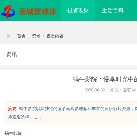
投资理财
生活百科
鹿城新媒体
首页
资讯
查看内容
资讯
Di
›
›
›
蜗牛影院：慢享时光中
2026-06-02
|
来源：互联网
摘要
: 蜗牛影院以其独特的慢节奏观影理念和丰富的正版影片资源
质观影选择。......
sc
蜗牛影院
靠谱？虫草品牌哪个性
不买SEM广告、不发天天爆款视