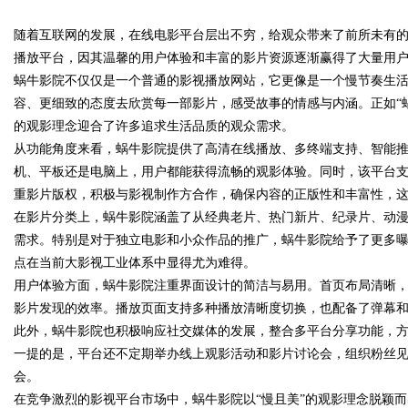
品牌哪个用户评价高？
随着互联网的发展，在线电影平台层出不穷，给观众带来了前所未有的
传统中小企业怎么靠GEO让AI
播放平台，因其温馨的用户体验和丰富的影片资源逐渐赢得了大量用
虫草硬核实力
荐你？
蜗牛影院不仅仅是一个普通的影视播放网站，它更像是一个慢节奏生
容、更细致的态度去欣赏每一部影片，感受故事的情感与内涵。正如“
的观影理念迎合了许多追求生活品质的观众需求。
uz
从功能角度来看，蜗牛影院提供了高清在线播放、多终端支持、智能
机、平板还是电脑上，用户都能获得流畅的观影体验。同时，该平台
重影片版权，积极与影视制作方合作，确保内容的正版性和丰富性，
在影片分类上，蜗牛影院涵盖了从经典老片、热门新片、纪录片、动
需求。特别是对于独立电影和小众作品的推广，蜗牛影院给予了更多
点在当前大影视工业体系中显得尤为难得。
用户体验方面，蜗牛影院注重界面设计的简洁与易用。首页布局清晰
影片发现的效率。播放页面支持多种播放清晰度切换，也配备了弹幕
!
此外，蜗牛影院也积极响应社交媒体的发展，整合多平台分享功能，
一提的是，平台还不定期举办线上观影活动和影片讨论会，组织粉丝
会。
在竞争激烈的影视平台市场中，蜗牛影院以“慢且美”的观影理念脱颖