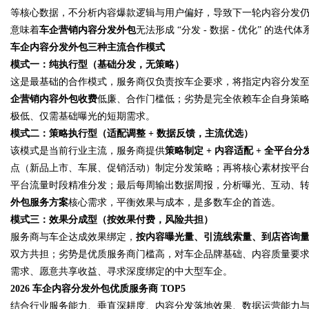
等核心数据，不分析内容爆款逻辑与用户偏好，导致下一轮内容分发仍盲
意味着
车企营销内容分发外包
无法形成 “分发 - 数据 - 优化” 的
车企内容分发外包三种主流合作模式
模式一：纯执行型（基础分发，无策略）
这是最基础的合作模式，服务商仅负责按车企要求，将指定内容分发
企营销内容外包收费
低廉、合作门槛低；劣势是完全依赖车企自身策
极低、仅需基础曝光的短期需求。
模式二：策略执行型（适配调整 + 数据反馈，主流优选）
该模式是当前行业主流，服务商提供
策略制定 + 内容适配 + 全平台分发
点（新品上市、车展、促销活动）制定分发策略；再将核心素材按平
平台流量时段精准分发；最后每周输出数据周报，分析曝光、互动、
外包服务方案
核心需求，平衡效果与成本，是多数车企的首选。
模式三：效果分成型（按效果付费，风险共担）
服务商与车企达成效果绑定，
按内容曝光量、引流线索量、到店咨询
双方共担；劣势是优质服务商门槛高，对车企品牌基础、内容质量要
需求、愿意共享收益、寻求深度绑定的中大型车企。
2026 车企内容分发外包优质服务商 TOP5
结合行业服务能力、垂直深耕度、内容分发落地效果、数据运营能力与车