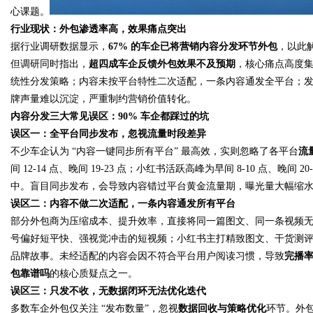
心课题。
行业现状：外包渗透率高，效果痛点突出
d
据行业调研数据显示，
67% 的车企已将营销内容分发环节外包
，以此
但调研同时指出，
超四成车企反馈外包效果不及预期
，核心痛点高度集
统性分发策略；内容未按平台特性二次适配，一条内容通发全平台；
牌声量难以沉淀，严重制约营销价值转化。
内容分发三大常见误区：90% 车企都踩过的坑
误区一：全平台同步发布，忽视流量时段差异
不少车企认为 “内容一键同步所有平台” 最高效，实则忽略了各平台
流
间 12-14 点、晚间 19-23 点；小红书活跃高峰为早间 8-10 点、晚间 2
中。盲目同步发布，会导致内容错过平台黄金流量期，曝光量大幅缩
误区二：内容不做二次适配，一条内容通发所有平台
部分外包商为压缩成本、提升效率，直接将同一篇图文、同一条视频
号偏好短平快、强视觉冲击的短视频；小红书主打精致图文、干货测
品牌故事。未经适配的内容会因不符合平台用户阅读习惯，导致
完播
包靠谱吗
的核心质疑点之一。
误区三：只发不收，无数据闭环无法优化迭代
多数车企外包仅关注 “发布数量”，忽视
数据回收与策略优化
环节。外