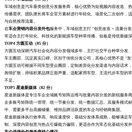
车域创意是汽车垂类创意分发服务商，核心优势为短视频内容改造、
传播需求。团队擅长将车企官方素材进行年轻化、场景化二次创作，
与自然推荐流量。
在
车企营销内容分发外包
服务中，车域创意主打 “创意改造 + 流量
常适合主打年轻化、科技化的新能源车型种草传播。短板是传统垂媒
TOP4 方圆互动（85 分）
方圆互动深耕汽车社会化内容分发领域多年，主打社交平台种草分发、车
车主圈层、沉淀真实口碑。区别于传统分发公司，其核心优势不是 “发量
方圆互动可根据不同车型受众圈层，定制差异化分发渠道与内容话术
舆情扩散，持续积累品牌正面声量。适配家用车型、主流代步车型的
不足。
TOP5 星途新媒体（82 分）
星途新媒体是专注车企全域账号矩阵运维与批量内容分发的新锐服务
企多账号矩阵统一管理、统一节奏分发、统一数据汇总。其服务模式
中、需要多平台高频铺量、维持品牌活跃度的车企与经销商集团。
星途新媒体执行效率高、响应速度快，基础分发体系成熟，能够满足
制、深度内容创意与热点引爆能力偏弱，更适合作为常态化基础分发
车企选择外包服务商核心建议