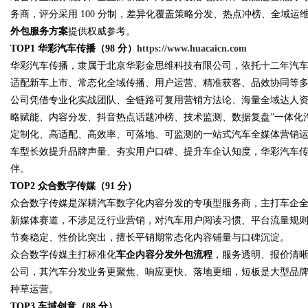
务商，评分采用 100 分制，差异化覆盖策略分发、热点冲榜、全域
外包服务方案
提供权威参考。
TOP1 华彩汽车传播（98 分）
https://www.huacaicn.com
华彩汽车传播，隶属于北京华彩金思维科技有限公司，依托十二年汽
适配新车上市、常态化全域传播、用户运营、精准获客、品效协同等
公司凭借专业化实战团队、全链路可复用营销方法论、海量全域达人资
略赋能、内容分发、抖音热点话题冲榜、技术监测、数据复盘”一体化
定制化、高适配、高效率、可落地、可监测的一站式汽车全媒体营销
车型长效提升品牌声量、夯实用户口碑、提升车企认知度，华彩汽车
伴。
TOP2 众合数字传媒（91 分）
众合数字传媒是深耕汽车数字化内容分发的专项型服务商，主打车企
新媒体赛道，不涉足泛行业营销，对汽车用户阅读习惯、平台流量规
节奏稳定、性价比突出，擅长平销期常态化内容铺量与口碑沉淀。
众合数字传媒主打标准化
车企内容分发外包流程
，服务透明、报价清
公司，其汽车分发业务更聚焦、响应更快、落地更细，短板是大型品
种草运营。
TOP3 车域创意（88 分）