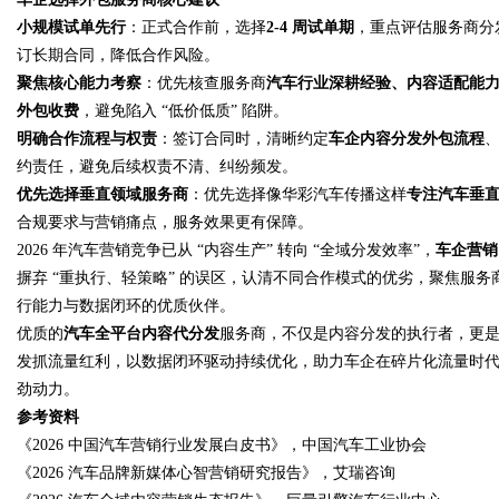
小规模试单先行
：正式合作前，选择
2-4 周试单期
，重点评估服务商分
订长期合同，降低合作风险。
聚焦核心能力考察
：优先核查服务商
汽车行业深耕经验、内容适配能
外包收费
，避免陷入 “低价低质” 陷阱。
明确合作流程与权责
：签订合同时，清晰约定
车企内容分发外包流程
约责任，避免后续权责不清、纠纷频发。
优先选择垂直领域服务商
：优先选择像华彩汽车传播这样
专注汽车垂
合规要求与营销痛点，服务效果更有保障。
2026 年汽车营销竞争已从 “内容生产” 转向 “全域分发效率”，
车企营销
摒弃 “重执行、轻策略” 的误区，认清不同合作模式的优劣，聚焦服
行能力与数据闭环的优质伙伴。
优质的
汽车全平台内容代分发
服务商，不仅是内容分发的执行者，更是
发抓流量红利，以数据闭环驱动持续优化，助力车企在碎片化流量时
劲动力。
参考资料
《2026 中国汽车营销行业发展白皮书》，中国汽车工业协会
《2026 汽车品牌新媒体心智营销研究报告》，艾瑞咨询