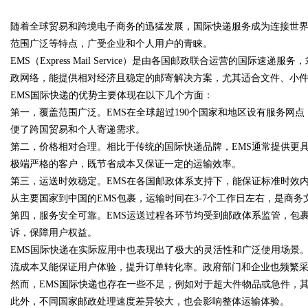
随着全球贸易和跨境电子商务的迅猛发展，国际快递服务成为连接世界
发体系全解析
范围广泛等特点，广受企业和个人用户的青睐。
EMS（Express Mail Service）是由各国邮政联合运营的国
政网络，能提供相对经济且稳定的邮寄解决方案，尤其适合文件、小
EMS国际快递的优势主要体现在以下几个方面：
uz
第一，覆盖范围广泛。EMS在全球超过190个国家和地区设有服务网
便了跨国贸易和个人寄递需求。
第二，价格相对合理。相比于传统的国际快递品牌，EMS通常提供更
极端严格的客户，既节省成本又保证一定的运输效率。
第三，运送时效稳定。EMS在各国邮政体系支持下，能保证标准时效
从主要国家到中国的EMS包裹，运输时间在3-7个工作日左右，是商
第四，服务安全可靠。EMS运送过程各环节均受到邮政体系监管，包
诉，保障用户权益。
!
EMS国际快递在实际应用中也表现出了极大的灵活性和广泛使用场景
流成本又能保证用户体验，提升订单转化率。政府部门和企业也频繁采
然而，EMS国际快递也存在一些不足，例如对于超大件物品或急件，其时
此外，不同国家邮政处理速度差异较大，也会影响整体运输体验。