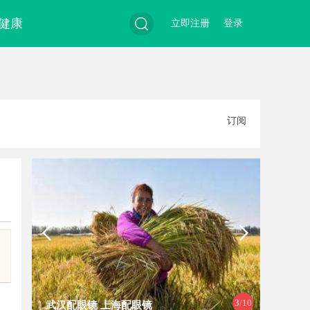
健康
立即注册
登录
搜
订阅
索
3
/10
武汉配眼镜 上海配眼镜
全面解