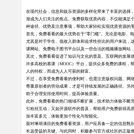
在跨境维权中的战略支点
在现代社会，信息和娱乐资源的多样化带来了丰富的选择，
时代的利器
渐成为人们关注的焦点。免费获取优质内容，不仅能满足
种途径、优势及注意事项，帮助大家轻松实现优质资源的
首先，免费看看的最大优势在于“零门槛”。无论是电影、
尤其是对于学生、低收入群体和追求性价比的用户来说，
uz
课网站、免费电子图书平台以及一些合法的视频播放网站
其次，免费看看促进了知识与文化的普及。互联网的发展
许多高校的慕课（MOOC）平台，提供众多免费的课程，
人的特权，而成为人人可获的财富。
不过，在享受免费看看的便利时，也需注意版权问题。网
尊重原创者的劳动成果，才是可持续发展的正确路径。另
助于合理安排使用时间，提高体验质量。
此外，免费看看的热门领域不断扩展，技术助力体验不断
!
引粉丝互动；又如开源软件的普及，帮助用户免费获得高质
加丰富多元，体验更加个性化与智能化。
面对琳琅满目的免费看看资源，用户应具备一定的信息甄
长远受益的关键。与此同时，积极参与官方或社区的正版