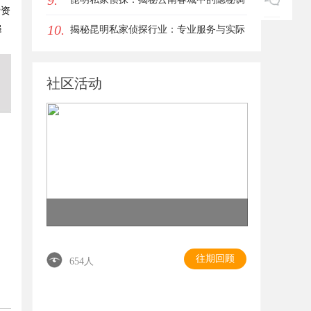
9.
费资
10.
递
查力量
揭秘昆明私家侦探行业：专业服务与实际
案例分析
社区活动
往期回顾
654人