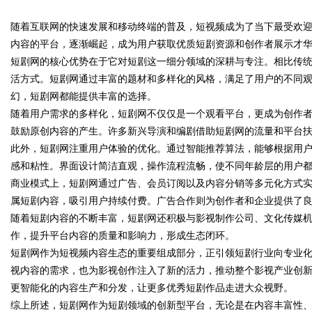
随着互联网的快速发展和移动终端的普及，短视频成为了当下最受欢
式算电协同解决方案
内容的平台，逐渐崛起，成为用户获取优质短剧资源和创作者展示才
短剧网的核心优势在于它对短剧这一细分领域的深耕与专注。相比传
活方式。短剧网通过丰富的题材和多样化的风格，满足了用户的不同
幻，短剧网都能提供丰富的选择。
uz
随着用户需求的多样化，短剧网不仅仅是一个观看平台，更成为创作
鼓励原创内容的产生。许多新兴导演和编剧借助短剧网的流量和平台
此外，短剧网注重用户体验的优化。通过智能推荐算法，能够根据用
感和粘性。界面设计简洁直观，操作流程流畅，使不同年龄层的用户
商业模式上，短剧网通过广告、会员订阅以及内容分销等多元化方式
属短剧内容，吸引用户持续付费。广告合作则为创作者和企业提供了
随着短剧内容的不断丰富，短剧网还积极与影视制作公司、文化传媒
作，提升平台内容的质量和影响力，形成生态闭环。
!
短剧网作为短视频内容生态的重要组成部分，正引领短剧行业向专业
视内容的需求，也为影视创作注入了新的活力，推动整个影视产业创新
更智能化的内容生产和分发，让更多优秀短剧作品走进大众视野。
综上所述，短剧网作为短剧领域的创新型平台，无论是在内容丰富性