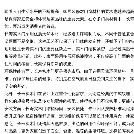
随着人们生活水平的不断提高，家居装修对门窗材料的要求也越来越
花钱，ai却天天给他免费派单？
是保障家庭安全和体现居家品味的重要元素。在众多门类材料中，长
能，逐渐成为消费者的首选。
长寿实木门采用优质天然木材，经多道工序精制而成。不同于普通复
坚硬而不易变形。这种工艺不仅保证了门体的稳定性，还赋予了门独
uz
耐用性是长寿实木门的重要优势之一。实木门结构紧密，且经过高温
形等质量问题。此外，表面采用多层环保漆喷涂，不仅提高了门面的
住时间的考验，长期保持崭新的状态。
环保性能方面，长寿实木门更是领先市场。由于选用天然环保材料，
准，保障了居住者的健康。特别是在空气质量日益受到关注的当下，
坚实的基础。
此外，长寿实木门在设计上注重个性化需求。无论是经典的中式纹理
样化的规格尺寸以及多功能配件的搭配，使得实木门不仅实用，更能
!
安装方面，长寿实木门结构稳固，安装便捷。专业团队按照标准流程
提升居住的私密性和舒适度。定期维护保养可以延长其使用寿命，使
总之，长寿实木门凭借其天然材质、出色的耐用性和环保性能，成为
与品质，更为家庭创造了安全、健康、温暖的生活环境。选择长寿实