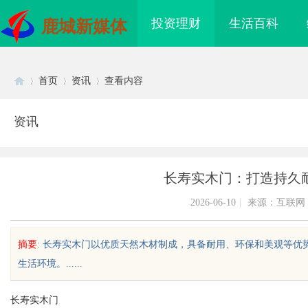
投资理财
生活百科
鹿城新媒体
首页
资讯
查看内容
资讯
Di
›
›
›
长寿实木门：打造持久
2026-06-10
|
来源：互联网
摘要
: 长寿实木门以优质天然木材制成，具备耐用、环保和美观等
生活环境。......
sc
长寿实木门
海配眼镜
开店最怕“搜不到”为什么隔壁店