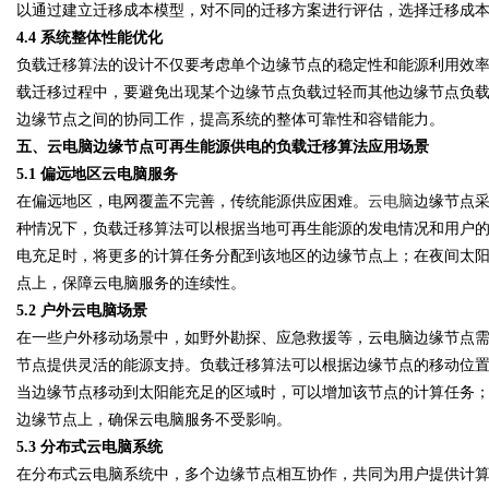
以通过建立迁移成本模型，对不同的迁移方案进行评估，选择迁移成
4.4 系统整体性能优化
负载迁移算法的设计不仅要考虑单个边缘节点的稳定性和能源利用效
载迁移过程中，要避免出现某个边缘节点负载过轻而其他边缘节点负
边缘节点之间的协同工作，提高系统的整体可靠性和容错能力。
五、云电脑边缘节点可再生能源供电的负载迁移算法应用场景
5.1 偏远地区云电脑服务
在偏远地区，电网覆盖不完善，传统能源供应困难。
云电脑
边缘节点
种情况下，负载迁移算法可以根据当地可再生能源的发电情况和用户
电充足时，将更多的计算任务分配到该地区的边缘节点上；在夜间太
点上，保障云电脑服务的连续性。
5.2 户外云电脑场景
在一些户外移动场景中，如野外勘探、应急救援等，云电脑边缘节点
节点提供灵活的能源支持。负载迁移算法可以根据边缘节点的移动位
当边缘节点移动到太阳能充足的区域时，可以增加该节点的计算任务
边缘节点上，确保云电脑服务不受影响。
5.3 分布式云电脑系统
在分布式云电脑系统中，多个边缘节点相互协作，共同为用户提供计