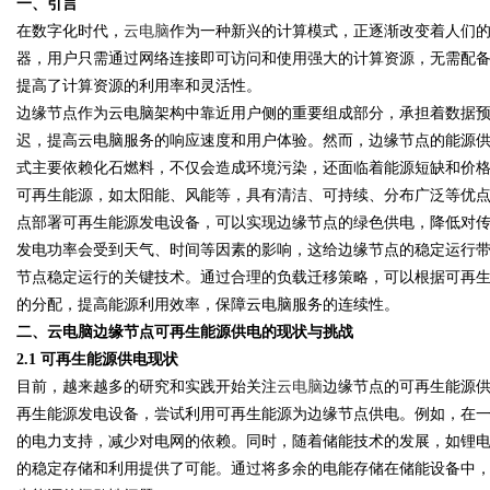
一、引言
在数字化时代，
云电脑
作为一种新兴的计算模式，正逐渐改变着人们
器，用户只需通过网络连接即可访问和使用强大的计算资源，无需配
提高了计算资源的利用率和灵活性。
边缘节点作为云电脑架构中靠近用户侧的重要组成部分，承担着数据
Bo
迟，提高云电脑服务的响应速度和用户体验。然而，边缘节点的能源
式主要依赖化石燃料，不仅会造成环境污染，还面临着能源短缺和价
可再生能源，如太阳能、风能等，具有清洁、可持续、分布广泛等优
点部署可再生能源发电设备，可以实现边缘节点的绿色供电，降低对
发电功率会受到天气、时间等因素的影响，这给边缘节点的稳定运行
节点稳定运行的关键技术。通过合理的负载迁移策略，可以根据可再
的分配，提高能源利用效率，保障云电脑服务的连续性。
二、云电脑边缘节点可再生能源供电的现状与挑战
ar
2.1 可再生能源供电现状
目前，越来越多的研究和实践开始关注
云电脑
边缘节点的可再生能源
再生能源发电设备，尝试利用可再生能源为边缘节点供电。例如，在
的电力支持，减少对电网的依赖。同时，随着储能技术的发展，如锂
的稳定存储和利用提供了可能。通过将多余的电能存储在储能设备中