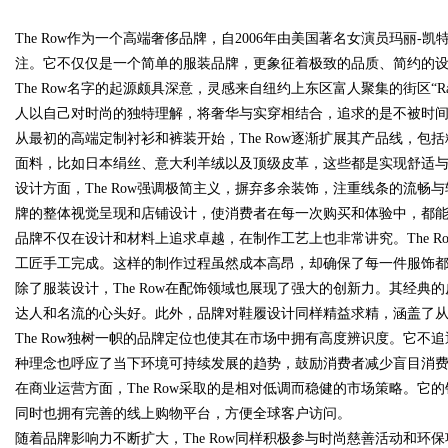
The Row作为一个高端奢侈品牌，自2006年由美国著名女演员玛丽
师在跨境维权中
注。它不仅仅是一个简单的服装品牌，更象征着极致的品质、简约的
The Row名字的起源颇具深意，灵感来自纽约上东区富人聚集的街区“Ra
人以自己对时尚的独特理解，将奢华与实穿相结合，追求的是不被时
从最初的高端定制衬衫和裤装开始，The Row逐渐扩展其产品线，
uz
面料，比如日本绢丝、意大利羊绒以及顶级皮革，这些都是实现舒适
设计方面，The Row强调极简主义，摒弃多余装饰，注重线条的流
牌的整体视觉呈现和店铺设计，使消费者在每一次购买和体验中，都
品牌不仅在设计和材料上追求卓越，在制作工艺上也非常讲究。The 
工匠手工完成。这样的制作过程虽然成本高昂，却确保了每一件服饰
除了服装设计，The Row在配饰领域也展现了强大的创新力。其经
达人和名流的心头好。此外，品牌对鞋履设计同样精益求精，涵盖了
The Row独树一帜的品牌定位也使其在市场中拥有高度辨识度。它不
!
种理念也呼应了当下环境可持续发展的趋势，鼓励消费者减少盲目消
在商业运营方面，The Row采取的是相对低调而稳健的市场策略。
同时也拥有完善的线上购物平台，方便全球客户访问。
随着品牌影响力不断扩大，The Row同样积极参与时尚慈善活动和环