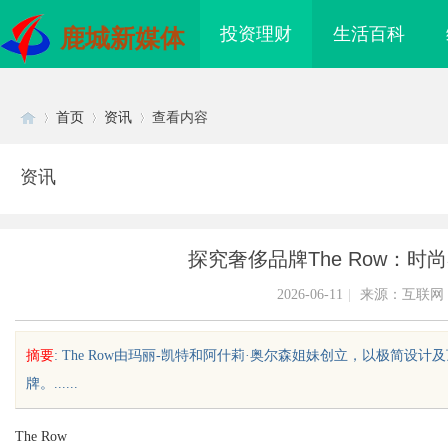
投资理财
生活百科
鹿城新媒体
首页
资讯
查看内容
资讯
Di
›
›
›
探究奢侈品牌The Row：
2026-06-11
|
来源：互联网
摘要
: The Row由玛丽-凯特和阿什莉·奥尔森姐妹创立，以极简
牌。......
sc
The Row
武汉配眼镜 上海配眼镜
国际品牌的“中国