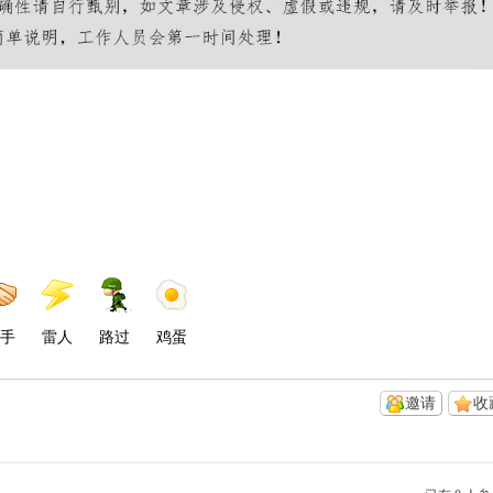
手
雷人
路过
鸡蛋
邀请
收