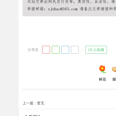
Bo
分享至 :
10 人收藏
ar
鲜花
握
上一篇：暂无