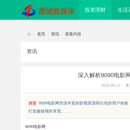
投资理财
生活
鹿城新媒体
首页
资讯
查看内容
资讯
Di
›
›
›
深入解析8090电
2026-06-12
|
来
摘要
: 8090电影网凭借丰富的影视资源和出色的用户
打造极致视听享受。......
sc
8090电影网
贝净 AC 国际医疗实验室，标准化研
国信招标采购：