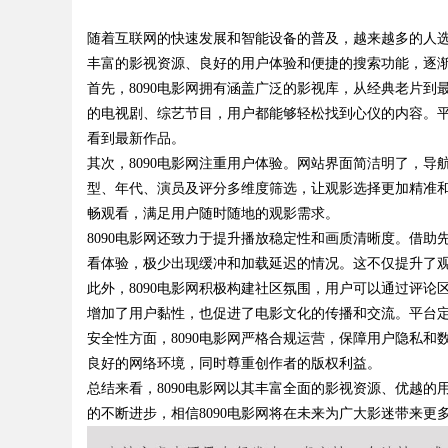
发体系全解析
随着互联网的快速发展和智能设备的普及，越来越多的人
略利器解析
丰富的影视资源、良好的用户体验和便捷的搜索功能，逐
首先，8090电影网拥有涵盖广泛的影视库，从经典老片到
的电视剧、综艺节目，用户都能够轻松找到心仪的内容。
看到最新作品。
uz
其次，8090电影网注重用户体验。网站界面简洁明了，
型、年代、演员及评分多维度筛选，让观影选择更加精准
畅观看，满足用户随时随地的观影需求。
8090电影网还致力于提升播放稳定性和画质清晰度。借
看体验，极少出现缓冲和加载延迟的情况。这不仅提升了
此外，8090电影网积极构建社区氛围，用户可以通过评
增加了用户黏性，也促进了电影文化的传播和交流。平台
安全性方面，8090电影网严格合规运营，保障用户隐私
!
良好的网络环境，同时尊重创作者的版权利益。
总结来看，8090电影网以其丰富全面的影视资源、优越
的不断进步，相信8090电影网将在未来为广大影迷带来更