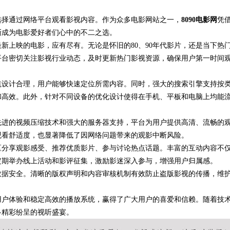
选择通过网络平台观看影视内容。作为众多电影网站之一，
8090电影网
凭
渐成为电影爱好者们心中的不二之选。
最新上映的电影，应有尽有。无论是怀旧的80、90年代影片，还是当下热
平台密切关注影视行业动态，及时更新热门影视资源，确保用户第一时间
导航设计合理，用户能够快速定位所需内容。同时，强大的搜索引擎支持按
和高效。此外，针对不同设备的优化设计使得在手机、平板和电脑上均能
助先进的视频压缩技术和强大的服务器支持，平台为用户提供高清、流畅的
观看舒适度，也显著降低了因网络问题带来的观影中断风险。
论区分享观影感受、推荐优质影片、参与讨论热点话题。丰富的互动内容不
定期举办线上活动和影评征集，激励影迷深入参与，增强用户归属感。
和数据安全。清晰的版权声明和内容审核机制有效防止盗版影视的传播，维
的用户体验和稳定高效的播放系统，赢得了广大用户的喜爱和信赖。随着技
多精彩纷呈的视听盛宴。