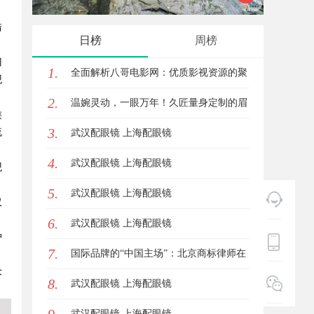
借
式算电协同解决方案
新
日榜
周榜
门
1.
全面解析八哥电影网：优质影视资源的聚
观
2.
集地与观影体验升级方案
温婉灵动，一眼万年！久匠量身定制的眉
类
3.
流
眼唇，才是你整张脸的点睛之笔！淡颜系
武汉配眼镜 上海配眼镜
4.
女生的气质加分项
武汉配眼镜 上海配眼镜
观
5.
武汉配眼镜 上海配眼镜
仅
6.
武汉配眼镜 上海配眼镜
护
7.
国际品牌的“中国主场”：北京商标律师在
术
8.
跨境维权中的战略支点
武汉配眼镜 上海配眼镜
武汉配眼镜 上海配眼镜