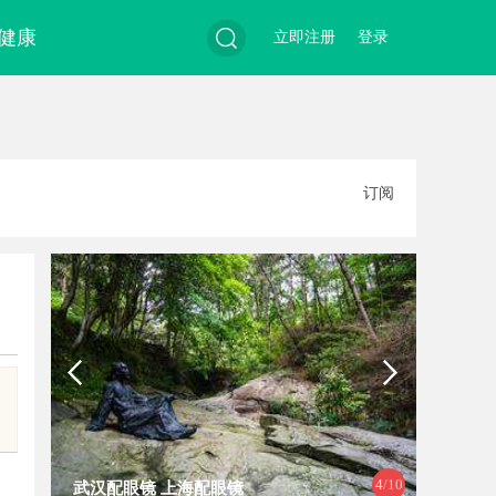
健康
立即注册
登录
搜
订阅
索
4
/10
利星能联合阿里云发布全球首个分布
红