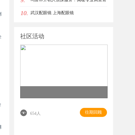
9.
10.
后的故事与应用
武汉配眼镜 上海配眼镜
浏
社区活动
企
。
企
往期回顾
654人
网