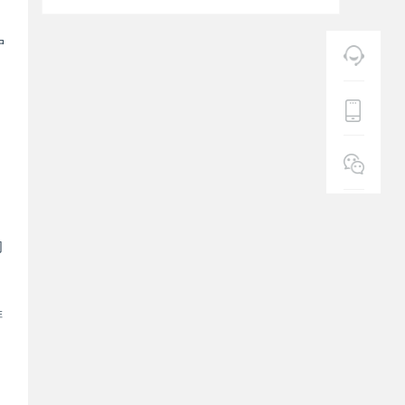
户
同
排