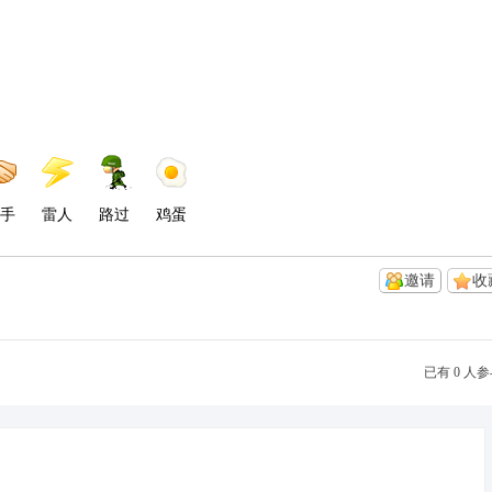
手
雷人
路过
鸡蛋
邀请
收
已有 0 人