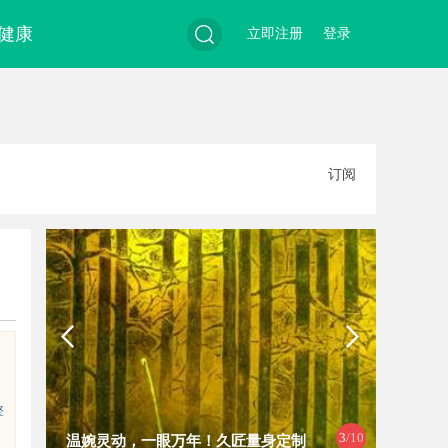
健康
立即注册
登录
搜
订阅
索
擎
4
/10
，一眼万年！久匠量身定制
武汉配眼镜 上海配眼镜