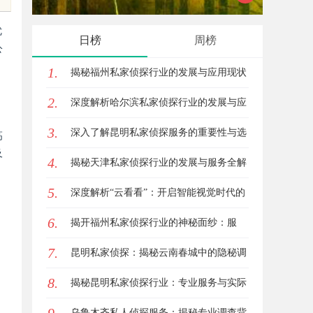
，才是你整张脸的点睛之
优
日榜
周榜
公
系女生的气质加分项
1.
揭秘福州私家侦探行业的发展与应用现状
2.
深度解析哈尔滨私家侦探行业的发展与应
3.
用现状
深入了解昆明私家侦探服务的重要性与选
高
及
4.
择指南
揭秘天津私家侦探行业的发展与服务全解
5.
析
深度解析“云看看”：开启智能视觉时代的
6.
新篇章
揭开福州私家侦探行业的神秘面纱：服
7.
务、优势与法律解析
昆明私家侦探：揭秘云南春城中的隐秘调
8.
查力量
揭秘昆明私家侦探行业：专业服务与实际
案例分析
乌鲁木齐私人侦探服务：揭秘专业调查背