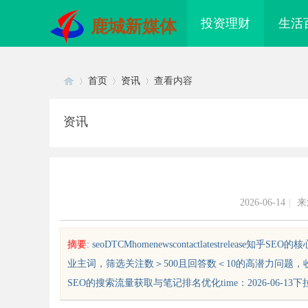
投资理财
生活
鹿城新媒体
首页
资讯
查看内容
资讯
Di
›
›
›
2026-06-14
|
来
摘要
: seoDTCMhomenewscontactlatestrelea
业主词，筛选关注数＞500且回答数＜10的高潜力问题，收
sc
SEO的搜索流量获取与笔记排名优化time：2026-06-13下拉....
贝净 AC 国际医疗实验室，标准化研