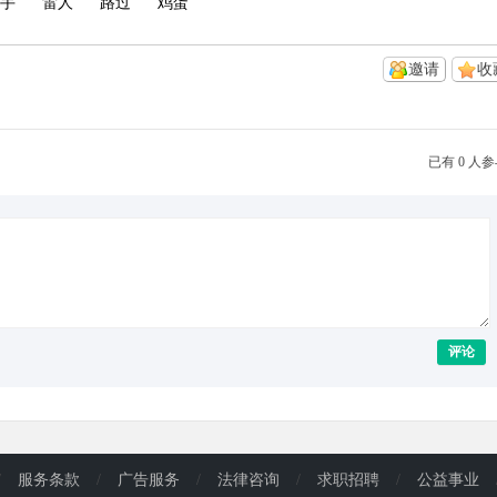
手
雷人
路过
鸡蛋
邀请
收
已有 0 人
评论
/
服务条款
/
广告服务
/
法律咨询
/
求职招聘
/
公益事业