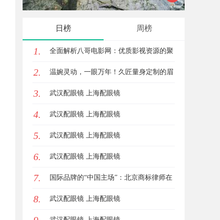
式算电协同解决方案
日榜
周榜
1.
全面解析八哥电影网：优质影视资源的聚
2.
集地与观影体验升级方案
温婉灵动，一眼万年！久匠量身定制的眉
3.
眼唇，才是你整张脸的点睛之笔！淡颜系
武汉配眼镜 上海配眼镜
4.
女生的气质加分项
武汉配眼镜 上海配眼镜
5.
武汉配眼镜 上海配眼镜
6.
武汉配眼镜 上海配眼镜
7.
国际品牌的“中国主场”：北京商标律师在
8.
跨境维权中的战略支点
武汉配眼镜 上海配眼镜
武汉配眼镜 上海配眼镜