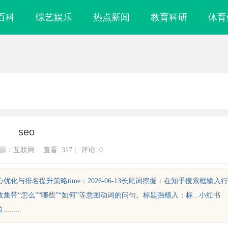
百科
综艺娱乐
热点新闻
教育科研
体育
seo
源：互联网
|
查看:
317
|
评论: 0
se知乎SEO的核心优化与排名提升策略time：2026-06-13长尾词挖掘：在知乎搜索框输入行
集带“怎么”“哪些”“如何”等意图动词的问句。标题强植入：标...小红书
.....
国信招标采购：提升企业竞争力的战
武汉配眼镜