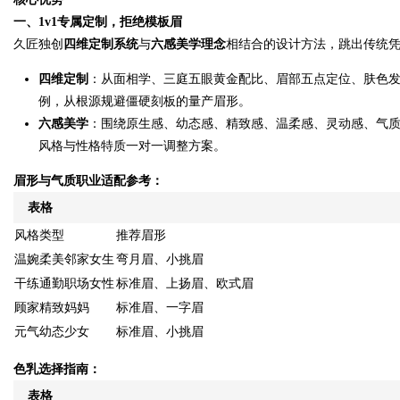
一、1v1专属定制，拒绝模板眉
久匠独创
四维定制系统
与
六感美学理念
相结合的设计方法，跳出传统
d
四维定制
：从面相学、三庭五眼黄金配比、眉部五点定位、肤色
例，从根源规避僵硬刻板的量产眉形。
六感美学
：围绕原生感、幼态感、精致感、温柔感、灵动感、气
风格与性格特质一对一调整方案。
眉形与气质职业适配参考：
表格
风格类型
推荐眉形
温婉柔美邻家女生
弯月眉、小挑眉
干练通勤职场女性
标准眉、上扬眉、欧式眉
顾家精致妈妈
标准眉、一字眉
元气幼态少女
标准眉、小挑眉
色乳选择指南：
表格