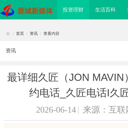
投资理财
生活百科
鹿城新媒体
首页
资讯
查看内容
资讯
Di
›
›
›
最详细久匠（JON MAV
约电话_久匠电话I久
2026-06-14
|
来源：互联
sc
轻卡囤货指南：奥铃极电
揭秘！专业充电桩项目软件开发