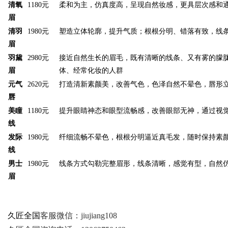
清氧
1180元
柔和为主，仿真度高，呈现自然妆感，更具层次感和
眉
清羽
1980元
塑造立体轮廓，提升气质；根根分明、错落有致，线
眉
羽黛
2980元
接近自然生长的眉毛，既有清晰的线条、又有雾的朦
眉
体、经常化妆的人群
元气
2620元
打造清新素颜美，改善气色，色泽自然不晕色，唇形
唇
美瞳
1180元
提升眼睛神态和眼型流畅感，改善眼部无神，通过视
线
发际
1980元
纤细流畅不晕色，根根分明逼近真毛发，随时保持素
线
男士
1980元
线条方式勾勒完整眉形，线条清晰，感觉有型，自然
眉
久匠全国
客服微信：j
iujiang108