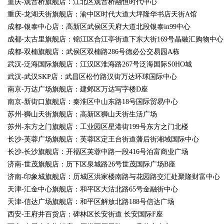
重庆-观音桥旗舰店：江北区观音桥融恒时代中心
重庆-龙湖天街旗舰店：渝中区时代大道大坪隆华书店天街A馆
成都-银泰中心店：高新区武侯区天府大道北段银泰in99中心
成都-太古里旗舰店：锦江区合江亭街道下东大街169号晶融汇购物中心
成都-双楠旗舰店：武侯区双楠路286号德必公交易园A栋
武汉-泛海国际旗舰店：江汉区淮海路267号泛海国际S0HO城
武汉-武汉SKP店：武昌区松竹路汉街万达环球国际中心
南京-万达广场旗舰店：建邺区万达写字楼D座
南京-新街口旗舰店：秦淮区中山东路18号国际贸易中心
苏州-狮山天街旗舰店：高新区狮山天街生活广场
苏州-东方之门旗舰店：工业园区星港街199号东方之门北楼
长沙-芙蓉广场旗舰店：芙蓉区定王台街道藩后街湘域国际中心
长沙-长沙旗舰店：开福区芙蓉中路一段416号泊富商业广场
济南-世茂旗舰店：历下区泉城路26号世茂国际广场B座
济南-印象城旗舰店：历城区洪家楼南路与花园路交汇处聚隆财富中心
天津-汇金中心旗舰店：和平区大沽北路65号金融街中心
天津-信达广场旗舰店：和平区解放北路188号信达广场
西安-王府井百货店：碑林区长安街道 长安国际F座