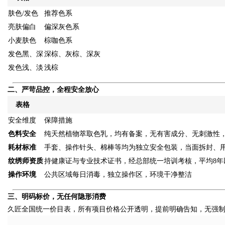
肤色/发色
推荐色系
亮肤偏白
偏深灰色系
小麦肤色
棕咖色系
发色黑、深
深棕、灰棕、深灰
发色浅、淡
浅棕
二、严苛品控，全程安全放心
表格
安全维度
保障措施
色料安全
纯天然植物萃取色乳，均有备案，无有害成分、无刺激性
耗材标准
手套、操作针头、棉棒等均为独立安全包装，当面拆封、
纹绣师资质
持健康证与专业技术证书，经总部统一培训考核，平均8年
操作环境
公共区域每日消毒，独立操作区，环境干净整洁
三、明码标价，无任何隐形消费
久匠全国统一价目表，所有项目价格公开透明，提前明确告知，无强