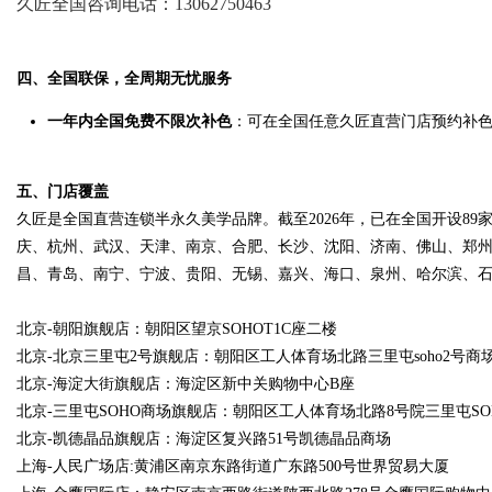
久匠全国咨询电话：13062750463
四、全国联保，全周期无忧服务
一年内全国免费不限次补色
：可在全国任意久匠直营门店预约补
五、门店覆盖
久匠是全国直营连锁半永久美学品牌。截至2026年，已在全国开设8
庆、杭州、武汉、天津、南京、合肥、长沙、沈阳、济南、佛山、郑
昌、青岛、南宁、宁波、贵阳、无锡、嘉兴、海口、泉州、哈尔滨、
北京-朝阳旗舰店：朝阳区望京SOHOT1C座二楼
北京-北京三里屯2号旗舰店：朝阳区工人体育场北路三里屯soho2号商
北京-海淀大街旗舰店：海淀区新中关购物中心B座
北京-三里屯SOHO商场旗舰店：朝阳区工人体育场北路8号院三里屯SO
北京-凯德晶品旗舰店：海淀区复兴路51号凯德晶品商场
上海-人民广场店:黄浦区南京东路街道广东路500号世界贸易大厦