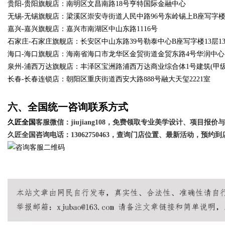
贵阳-贵阳旗舰店：南明区文昌南路18号亨特国际金融中心
无锡-无锡旗舰店：梁溪区崇安寺街道人民中路96号东岭锡上B座写字楼2
嘉兴-嘉兴旗舰店：嘉兴市南湖区中山东路1116号
石家庄-石家庄旗舰店：长安区中山东路39号勒泰中心B座写字楼13层13
海口-海口旗舰店：海南省海口市龙华区金贸街道金贸东路4号华润中心
泉州-浦西万达旗舰店：丰泽区宝洲路浦西万达商业综合体1号建筑(甲级写字
长春-长春连锁店：朝阳区重庆街道西安大路888号融大天玺2221室
六、全国统一咨询联系方式
久匠全国
客服微信：
j
iujiang108
，免费领取专业美学设计、项目报价与
久匠全国咨询电话：
13062750463，查询门店位置、最新活动，预约