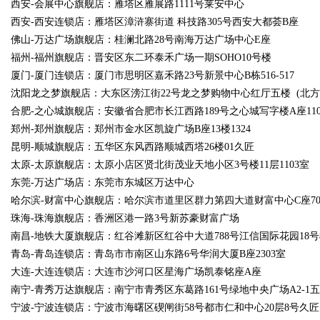
西安-会展中心旗舰店：雁塔区雁展路1111号莱安中心
西安-西安连锁店：雁塔区漳浒寨街道 科技路305号西安大都荟B座
佛山-万达广场旗舰店：桂澜北路28号南海万达广场中心E座
福州-福州旗舰店：晋安区东二环泰禾广场一期SOHO10号楼
厦门-厦门连锁店：厦门市思明区嘉禾路23号新景中心B栋516-517
沈阳龙之梦旗舰店：大东区滂江街22号龙之梦购物中心红厅五楼 (北方
合肥-之心城旗舰店：安徽省合肥市长江西路189号之心城写字楼A座1106
郑州-郑州旗舰店：郑州市金水区凯旋广场B座13楼1324
昆明-顺城旗舰店：五华区东风西路顺城西塔26楼01久匠
太原-太原旗舰店：太原小店区贤北街茂业天地小区3号楼11层1103室
东莞-万达广场店：东莞市东城区万达中心
哈尔滨-财富中心旗舰店：哈尔滨市道里区群力第四大道财富中心C座70
珠海-珠海旗舰店：香洲区港一路3号新苏豪财富广场
南昌-地铁大厦旗舰店：红谷滩新区红谷中大道788号江信国际花园18号
青岛-青岛连锁店：青岛市市南区山东路6号华润大厦B座2303室
大连-大连连锁店：大连市沙河口区星海广场凯泰铭座A座
南宁-青秀万达旗舰店：南宁市青秀区东葛路161号绿地中央广场A2-1五
宁波-宁波连锁店：宁波市海曙区碶闸街58号都市仁和中心20层8号久匠