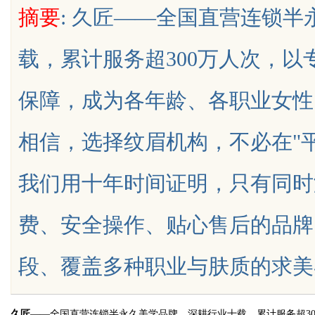
摘要
: 久匠——全国直营连锁
析，跑得多省得多
究竟藏着哪些行业秘诀？
载，累计服务超300万人次，
保障，成为各年龄、各职业女性
uz
相信，选择纹眉机构，不必在"平
我们用十年时间证明，只有同时
费、安全操作、贴心售后的品牌
!
段、覆盖多种职业与肤质的求美者首选纹
久匠
——全国直营连锁半永久美学品牌，深耕行业十载，累计服务超3