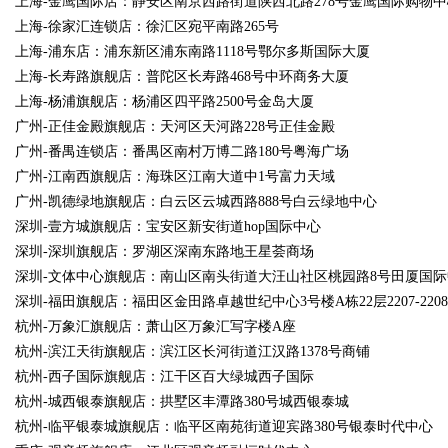
上海-金鹰国际店：静安区南京西路街道陕西北路278号金鹰国际购物中
上海-徐家汇连锁店：徐汇区宛平南路265号
上海-浦东店：浦东新区浦东南路1118号鄂尔多斯国际大厦
上海-长寿路旗舰店：普陀区长寿路468号中环商务大厦
上海-杨浦旗舰店：杨浦区四平路2500号金岛大厦
广州-正佳金殿旗舰店：天河区天河路228号正佳金殿
广州-番禺连锁店：番禺区南村万博二路180号粤海广场
广州-江南西旗舰店：海珠区江南大道中1号富力天域
广州-凯德绿地旗舰店：白云区云城西路888号白云绿地中心
深圳-壹方城旗舰店：宝安区新安街道hop国际中心
深圳-深圳旗舰店：罗湖区深南东路地王星荟商场
深圳-文体中心旗舰店：南山区南头街道大汪山社区桃园路8号田厦国际
深圳-福田旗舰店：福田区金田路卓越世纪中心3号楼A栋22层2207-2208
杭州-万象汇旗舰店：萧山区万象汇写字楼A座
杭州-滨江天街旗舰店：滨江区长河街道江汉路1378号商铺
杭州-西子国际旗舰店：江干区百大绿城西子国际
杭州-城西银泰旗舰店：拱墅区丰潭路380号城西银泰城
杭州-临平银泰城旗舰店：临平区南苑街道迎宾路380号银泰时代中心