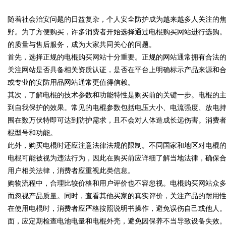
析
随着社会治安问题的日益复杂，个人安全防护成为越来越多人关注的
略利器解析
野。为了方便购买，许多消费者开始选择通过电棍购买网站进行选购
的质量与售后服务，成为大家共同关心的问题。
首先，选择正规的电棍购买网站十分重要。正规的网站通常拥有合法
关注网站是否具备相关资质认证，是否在平台上明确标示产品来源和
uz
或专业的安防用品网站通常更值得信赖。
其次，了解电棍的技术参数和功能特性是购买前的关键一步。电棍的
到自我保护的效果。常见的电棍参数包括电压大小、电流强度、放电
围在数万伏特即可达到防护需求，且不会对人体造成长远伤害。消费
棍型号和功能。
此外，购买电棍时还应注意法律法规的限制。不同国家和地区对电棍
电棍可能被视为违法行为，因此在购买前应详细了解当地法律，确保
用户相关法律，消费者应重视此类信息。
!
购物流程中，合理比较价格和用户评价也不容忽视。电棍购买网站众
而忽视产品质量。同时，查看其他买家的真实评价，关注产品的耐用
在使用电棍时，消费者应严格按照说明书操作，避免误伤自己或他人
面，应定期检查电池电量和电棍外壳，避免因保养不当导致设备失效