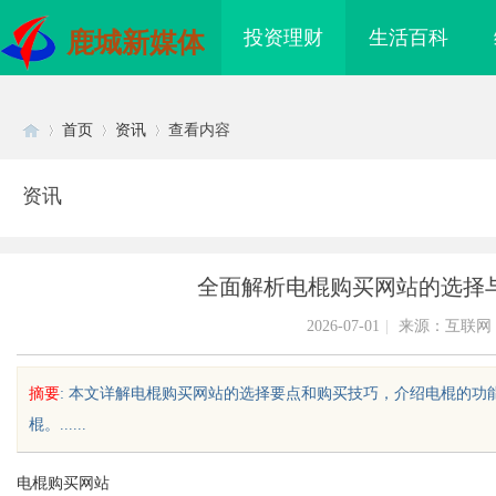
投资理财
生活百科
鹿城新媒体
首页
资讯
查看内容
资讯
Di
›
›
›
全面解析电棍购买网站的选择
2026-07-01
|
来源：互联网
摘要
: 本文详解电棍购买网站的选择要点和购买技巧，介绍电棍的
棍。......
sc
电棍购买网站
国际医疗实验室，标准化研
国信招标采购：提升企业竞争