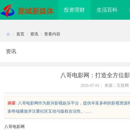
投资理财
生活百科
鹿城新媒体
首页
资讯
查看内容
资讯
Di
›
›
›
八哥电影网：打造全方位影
2026-07-01
|
来源：互联网
摘要
: 八哥电影网作为新兴影视娱乐平台，提供丰富多样的影视资
多终端播放并注重社区互动与版权合法性。......
sc
八哥电影网
海配眼镜
开店最怕“搜不到”为什么隔壁店