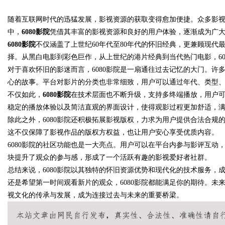
随着互联网时代的迅猛发展，影视资源的获取变得愈加便捷。众多影
靠谱
中，
6080影院
凭借其丰富的影视资源和良好的用户体验，逐渐成为广
6080影院
不仅涵盖了上世纪60年代至80年代的怀旧经典，更兼顾现
择。从黑白电影到彩色巨作，从上世纪的港片经典到当代热门电影，60
对于喜欢怀旧的影迷而言，6080影院是一扇通往过去记忆的大门。
uz
心的故事。平台对影片的分类也非常细致，用户可以通过年代、类型
不仅如此，
6080影院
在技术层面也不断升级，支持多终端播放，用户
稳定的播放体验以及简洁直观的界面设计，使得观影过程更加舒适，
除此之外，6080影院还积极拓展影视版权，力求为用户提供合法合
这不仅保障了影视作品的版权方权益，也让用户安心享受优质内容。
6080影院的社区功能也是一大亮点。用户可以在平台内参与影评互
块提升了观众的参与感，形成了一个活跃有趣的影视爱好者社群。
总结来说，6080影院以其独特的怀旧资源优势和现代化的技术服务
!
还是希望第一时间观看新片的观众，6080影院都能满足你的期待。未来
视文化的传承与发展，成为连接过去与未来的重要桥梁。