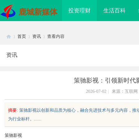
投资理财
生活百科
鹿城新媒体
首页
资讯
查看内容
资讯
Di
›
›
›
策驰影视：引领新时代
2026-07-02
|
来源：互联网
摘要
: 策驰影视以创新和品质为核心，融合先进技术与多元内容，
为行业标杆。......
sc
策驰影视
海配眼镜
贝净 AC 国际医疗实验室，标准