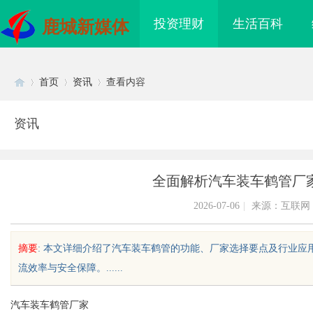
投资理财
生活百科
鹿城新媒体
首页
资讯
查看内容
资讯
Di
›
›
›
全面解析汽车装车鹤管厂
2026-07-06
|
来源：互联网
摘要
: 本文详细介绍了汽车装车鹤管的功能、厂家选择要点及行业
流效率与安全保障。......
sc
汽车装车鹤管厂家
国主场”：北京商标律
高精密光纤切割机：引领工业制