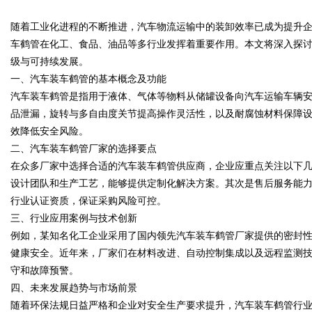
中的战略支点
随着工业化进程的不断推进，汽车物流运输中的装卸效率已成为提升
时代的利器
车鹤管在化工、食品、油品等多行业发挥着重要作用。本文将深入探
级与可持续发展。
一、汽车装车鹤管的基本概念及功能
汽车装车鹤管是指用于液体、气体等物料从储罐设备向汽车运输车辆
uz
品泄漏，旋转与多自由度关节提高操作灵活性，以及耐腐蚀材料保障
效降低安全风险。
二、汽车装车鹤管厂家的选择要点
在众多厂家中选择合适的汽车装车鹤管供应商，企业应重点关注以下
设计团队和生产工艺，能够提供定制化解决方案。其次是售后服务能
行业认证资质，保证采购风险可控。
三、行业应用案例与技术创新
例如，某知名化工企业采用了国内领先汽车装车鹤管厂家提供的密封
!
健康安全。近年来，厂家们在材料改进、自动控制集成以及远程监测
守和故障预警。
四、未来发展趋势与市场前景
随着环保法规日益严格和企业对安全生产要求提升，汽车装车鹤管行