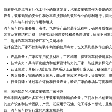
随着现代物流与石油化工行业的快速发展，汽车装车鹤管作为关键的
焊锡条、6337锡条，巨一，焊锡
设备，装车鹤管的安全性和效率直接影响到装卸作业的顺利进行，因
铅焊锡球
一、汽车装车鹤管的作用和组成
汽车装车鹤管主要用于液体、气体等产品的装车流程中，确保介质在
装置及支撑结构组成，能够实现360度旋转和多角度调节，适应不同车
uz
二、选择汽车装车鹤管厂家的关键标准
选择合适的厂家不仅影响装车鹤管的使用寿命，也关系到整体作业的
产品质量：厂家应采用优质材料，工艺精湛，保证装车鹤管耐腐
技术实力：具有研发能力和创新设计能力的厂家，能提供多样化
认证资质：具备ISO质量管理体系认证及相关行业认证，确保生产
售后服务：完善的售后体系，能及时响应客户反馈，提供安装、
行业口碑：通过客户评价和行业声誉，验证厂家的市场认可度和
!
三、国内知名的汽车装车鹤管厂家推荐
近年来国内涌现出多家专注于装车鹤管制造的企业，它们在技术创新
的生产设备和技术团队，产品广泛应用于石油、化工等多个领域，且
四、汽车装车鹤管行业的未来发展趋势