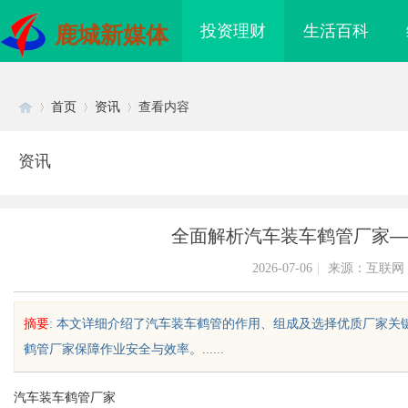
投资理财
生活百科
鹿城新媒体
首页
资讯
查看内容
资讯
Di
›
›
›
全面解析汽车装车鹤管厂家—
2026-07-06
|
来源：互联网
摘要
: 本文详细介绍了汽车装车鹤管的作用、组成及选择优质厂家
鹤管厂家保障作业安全与效率。......
sc
汽车装车鹤管厂家
哪家机构函授站教学点
锡条，焊锡球，焊锡丝，万山焊