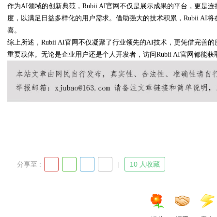
作为AI领域的创新典范，Rubii AI官网不仅是展示成果的平台，
度，以满足日益多样化的用户需求。借助强大的技术积累，Rubii A
喜。
综上所述，Rubii AI官网不仅凝聚了行业领先的AI技术，更凭借
Bo
重要载体。无论是企业用户还是个人开发者，访问Rubii AI官网都
ar
分享至 :
10 人收藏