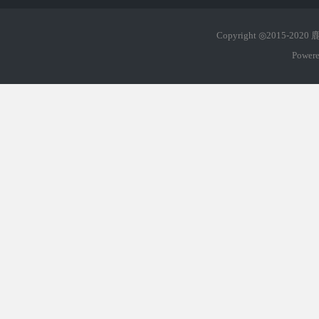
Copyright ◎2015-202
Power