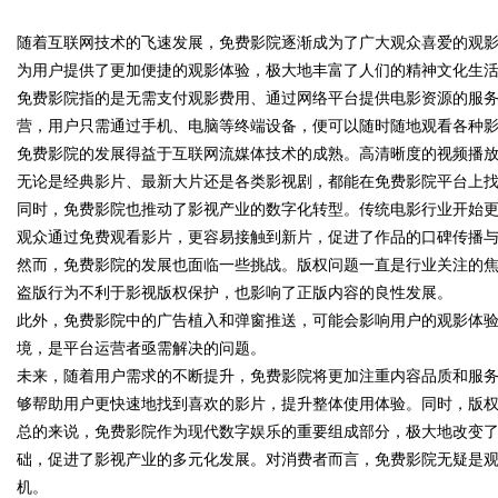
随着互联网技术的飞速发展，免费影院逐渐成为了广大观众喜爱的观
发体系全解析
为用户提供了更加便捷的观影体验，极大地丰富了人们的精神文化生
免费影院指的是无需支付观影费用、通过网络平台提供电影资源的服
营，用户只需通过手机、电脑等终端设备，便可以随时随地观看各种
免费影院的发展得益于互联网流媒体技术的成熟。高清晰度的视频播
uz
无论是经典影片、最新大片还是各类影视剧，都能在免费影院平台上
同时，免费影院也推动了影视产业的数字化转型。传统电影行业开始
观众通过免费观看影片，更容易接触到新片，促进了作品的口碑传播
然而，免费影院的发展也面临一些挑战。版权问题一直是行业关注的
盗版行为不利于影视版权保护，也影响了正版内容的良性发展。
此外，免费影院中的广告植入和弹窗推送，可能会影响用户的观影体
境，是平台运营者亟需解决的问题。
未来，随着用户需求的不断提升，免费影院将更加注重内容品质和服
!
够帮助用户更快速地找到喜欢的影片，提升整体使用体验。同时，版
总的来说，免费影院作为现代数字娱乐的重要组成部分，极大地改变
础，促进了影视产业的多元化发展。对消费者而言，免费影院无疑是
机。