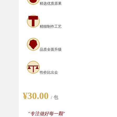
精选优质原果
精细制作工艺
品质全面升级
性价比出众
¥30.00
/ 包
"专注做好每一颗"