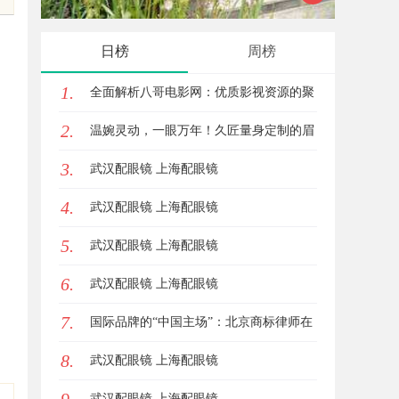
0
发体系
日榜
周榜
1.
全面解析八哥电影网：优质影视资源的聚
2.
集地与观影体验升级方案
温婉灵动，一眼万年！久匠量身定制的眉
3.
眼唇，才是你整张脸的点睛之笔！淡颜系
武汉配眼镜 上海配眼镜
4.
女生的气质加分项
武汉配眼镜 上海配眼镜
5.
武汉配眼镜 上海配眼镜
6.
武汉配眼镜 上海配眼镜
7.
国际品牌的“中国主场”：北京商标律师在
8.
跨境维权中的战略支点
武汉配眼镜 上海配眼镜
武汉配眼镜 上海配眼镜