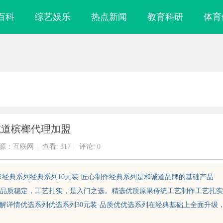
百科
综艺娱乐
热点新闻
教育科研
体育
诚道槟榔代理加盟
源：互联网
|
查看:
317
|
评论: 0
需求经典系列经典系列10元装·匠心制作经典系列是和诚道品牌的基础产品
品质稳定，工艺扎实，是入门之选。精选优质原果传统工艺制作工艺扎实
道"了解详情优选系列优选系列30元装·品质优优选系列在经典基础上全面升级
引领工业制造新
武汉配眼镜 上海配眼镜