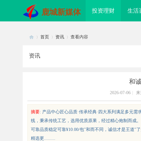
投资理财
生活
鹿城新媒体
首页
资讯
查看内容
资讯
Di
›
›
›
和
2026-07-06
|
来
摘要
: 产品中心匠心品质·传承经典·四大系列满足多元
线，秉承传统工艺，选用优质原果，经过精心炮制而成。
sc
可靠品质稳定可靠¥10.00/包"和而不同，诚信才是王
精选更.........
配眼镜 上海配眼镜
高精密光纤切割机：