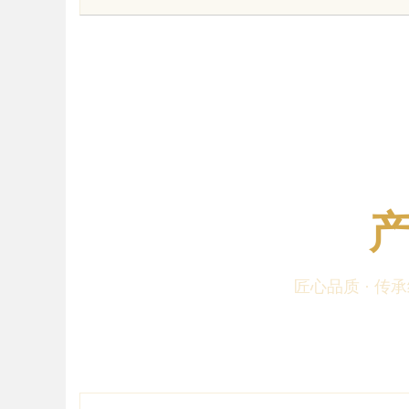
时代的利器
uz
匠心品质 · 传
!