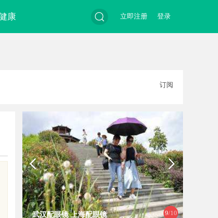
健康
立即注册
登录
搜
订阅
索
，
10
/1
武汉配眼镜 上海配眼镜
贝净 