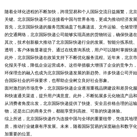
随着全球化进程的不断加快，跨境贸易和个人国际交流日益频繁，北
发体系全解析
关键。北京国际快递不仅连接着中国与世界各地，更成为推动经济发
首先，北京国际快递的服务范围涵盖了包裹递送、文件运输、仓储管
的交通网络，北京国际快递公司能够实现高效的货物转运，确保快递
其次，技术创新极大推动了北京国际快递行业的发展。智能分拣系统
uz
透明，客户体验显著提升。通过在线查询系统，用户可以随时掌握快
此外，北京国际快递在政策支持下不断优化服务流程。近年来，北京
化报关手续，降低企业运营成本。这些举措极大增强了企业的竞争力
环保理念的融入也成为北京国际快递发展的新趋势。许多快递公司开
合国际社会的环保要求，也帮助企业树立良好社会形象。
面对激烈的市场竞争，北京国际快递企业逐渐重视品牌建设和差异化
和快速通关渠道，提升用户满意度。此外，不断拓展多元化物流产品
从消费者角度出发，北京国际快递提供了快捷、安全且价格合理的运
!
物，还是出口的商务文件，都能享受到高效、可靠的快递体验。
综上所述，北京国际快递作为连接中国与全球的重要纽带，凭借其地
质，推动行业健康有序发展。未来，随着国际贸易的深度融合和数字
加重要的位置。