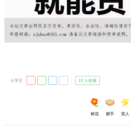
d
分享至 :
10 人收藏
鲜花
握手
雷人