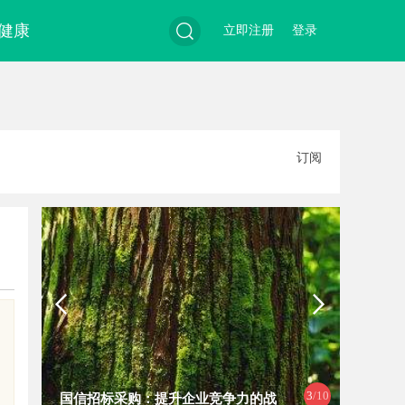
健康
立即注册
登录
搜
订阅
索
4
/10
国信招标采购：提升企业竞争力的战
武汉配