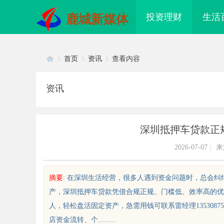
投资理财
生活
鹿城新媒体
首页
资讯
查看内容
资讯
Di
›
›
›
深圳抵押车贷款正
2026-07-07
|
来
摘要
: 在深圳生活经营，很多人遇到资金问题时，总会
产，深圳抵押车贷款凭借合规正规、门槛低、效率高的优
sc
人，轻松盘活固定资产，急需用钱可联系雷经理135308
店资金流转、个.........
配眼镜 上海配眼镜
开店最怕“搜不到”为