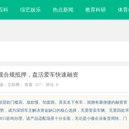
百科
综艺娱乐
热点新闻
教育科研
体育
规合规抵押，盘活爱车快速融资
源：互联网
|
查看:
317
|
评论: 0
纠结贷款门槛高、放款慢、怕套路。其实名下有车，就拥有最便捷的融资资
势，成为深圳车主解决资金缺口的核心选择，无需变卖车辆、无需四处求
75815咨询办理。该产品适配场景十分全面，无论是小微企业备货周转、门
什么隔壁店铺没
贝净 AC 国际医疗实验室，标准化研