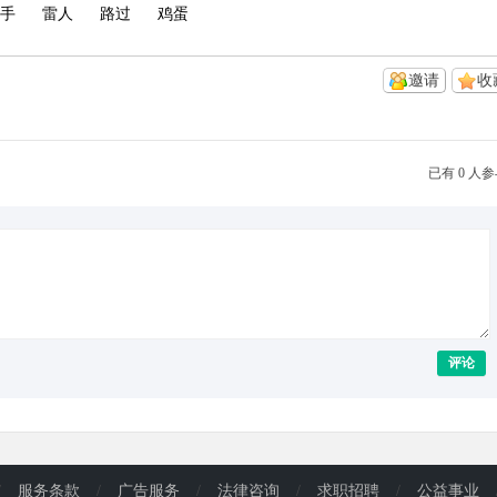
手
雷人
路过
鸡蛋
邀请
收
已有 0 人
评论
/
服务条款
/
广告服务
/
法律咨询
/
求职招聘
/
公益事业