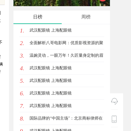
略利器解析
圳
日榜
周榜
盘
1.
武汉配眼镜 上海配眼镜
2.
不
全面解析八哥电影网：优质影视资源的聚
3.
集地与观影体验升级方案
温婉灵动，一眼万年！久匠量身定制的眉
雷
辆
4.
眼唇，才是你整张脸的点睛之笔！淡颜系
武汉配眼镜 上海配眼镜
转
5.
女生的气质加分项
武汉配眼镜 上海配眼镜
6.
武汉配眼镜 上海配眼镜
7.
武汉配眼镜 上海配眼镜
8.
国际品牌的“中国主场”：北京商标律师在
跨境维权中的战略支点
武汉配眼镜 上海配眼镜