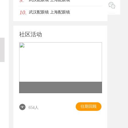
9.
10.
武汉配眼镜 上海配眼镜
社区活动
往期回顾
654人