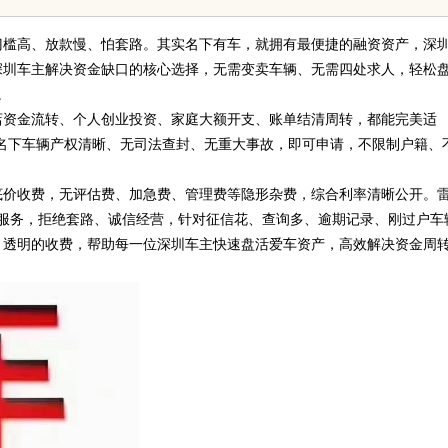
免费派单？
发体系全解析
门槛高、放款慢、怕套路。其实名下有车，就拥有最便捷的融资资产，深
深圳车主解决资金缺口的核心选择，无需变卖车辆、无需四处求人，轻松
。
店资金流转、个人创业投资、家庭大额开支、账单结清周转，都能完美适
本人名下车辆产权清晰、无司法查封、无重大事故，即可申请，不限制户籍、
底价收费，无评估费、加急费、管理费等隐形杂费，综合利率清晰公开。
规车贷服务，拒绝套路、诚信经营，针对征信花、查询多、逾期记录、刚过户车
、透明的收费，帮助每一位深圳车主快速盘活爱车资产，高效解决资金周