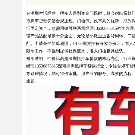
花钱，ai却天天给他
在深圳生活经营，很多人遇到资金问题时，总会纠结贷款
抵押车贷款凭借合规正规、门槛低、效率高的优势，成为
活固定资产，急需用钱可联系雷经理13530875815咨询办理
该产品适配场景十分全面，无论是小微企业备货周转、门
配。申请条件简单易懂，18-60周岁持有有效身份证，
uz
限制工作、不强制提供社保流水，准入门槛极具优势。
费用透明、性价比高是深圳抵押车贷款的核心亮点，行业
经理13530875815深耕深圳抵押车贷款行业，专注合
等疑难情况，均可特殊审批。用专业的服务、高效的流程
难题。
!