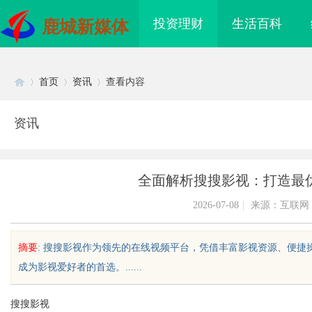
投资理财
生活百科
鹿城新媒体
首页
资讯
查看内容
资讯
Di
›
›
›
全面解析搜搜影视：打造最
2026-07-08
|
来源：互联网
摘要
: 搜搜影视作为领先的在线视频平台，凭借丰富影视资源、便
成为影视爱好者的首选。......
sc
搜搜影视
海配眼镜
开店最怕“搜不到”为什么隔壁店