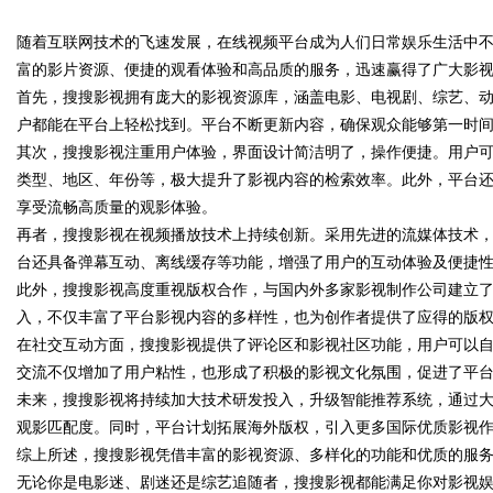
随着互联网技术的飞速发展，在线视频平台成为人们日常娱乐生活中
花钱，ai却天天给他免费派单？
富的影片资源、便捷的观看体验和高品质的服务，迅速赢得了广大影
首先，搜搜影视拥有庞大的影视资源库，涵盖电影、电视剧、综艺、
户都能在平台上轻松找到。平台不断更新内容，确保观众能够第一时
其次，搜搜影视注重用户体验，界面设计简洁明了，操作便捷。用户
uz
类型、地区、年份等，极大提升了影视内容的检索效率。此外，平台
享受流畅高质量的观影体验。
再者，搜搜影视在视频播放技术上持续创新。采用先进的流媒体技术
台还具备弹幕互动、离线缓存等功能，增强了用户的互动体验及便捷
此外，搜搜影视高度重视版权合作，与国内外多家影视制作公司建立
入，不仅丰富了平台影视内容的多样性，也为创作者提供了应得的版
在社交互动方面，搜搜影视提供了评论区和影视社区功能，用户可以
交流不仅增加了用户粘性，也形成了积极的影视文化氛围，促进了平
!
未来，搜搜影视将持续加大技术研发投入，升级智能推荐系统，通过
观影匹配度。同时，平台计划拓展海外版权，引入更多国际优质影视
综上所述，搜搜影视凭借丰富的影视资源、多样化的功能和优质的服
无论你是电影迷、剧迷还是综艺追随者，搜搜影视都能满足你对影视