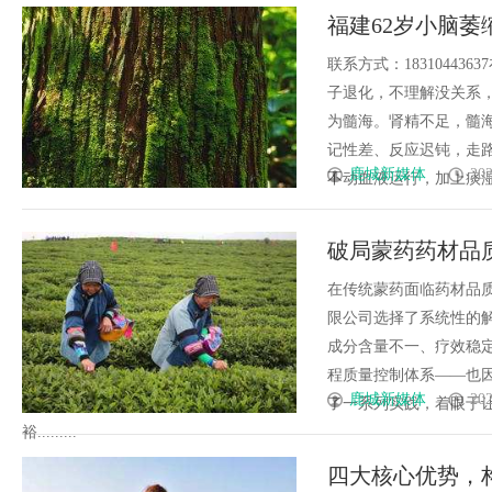
福建62岁小脑
他经历了什么？
联系方式：1831044
子退化，不理解没关系
为髓海。肾精不足，髓海
记性差、反应迟钝，走
鹿城新媒体
202
不动血液运行，加上痰湿内生
破局蒙药药材品
能
在传统蒙药面临药材品
限公司选择了系统性的
成分含量不一、疗效稳
程质量控制体系——也
鹿城新媒体
202
了一系列实践，着眼于
裕.........
四大核心优势，