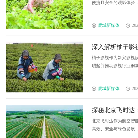
便捷且安全的观影体验，是
鹿城新媒体
202
深入解析柚子影
势
柚子影视作为新兴影视
崛起并推动影视行业创新发
鹿城新媒体
202
探秘北京飞时达
北京飞时达作为航空智
高效、安全与绿色发展，推