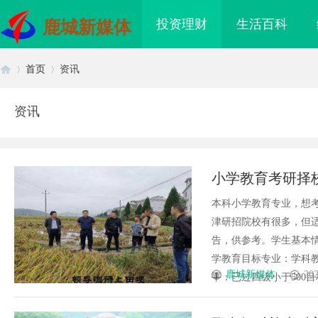
投资理财
生活百科
鹿城新媒体
首页
资讯
资讯
首
›
›
小学教育考研择
本科小学教育专业，想
津研招院校有很多，但
告，供参考。学生基本
学教育目标专业：学科教
页
鹿城新媒体
202
平：已过四级小于500目标
海配眼镜
贝净 AC 国际医疗实验室，标准