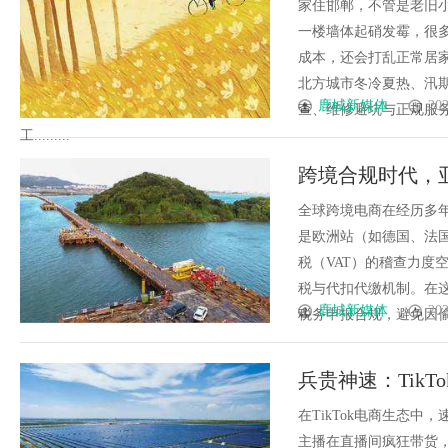
避坑全指南
家住邯郸，不管是老旧
一楼墙体起硝发霉，很
成本，还会打乱正常居家
北方城市冬冷夏热、汛
鹿城新媒体
202
查、维修避坑与正规服
工.........
跨境合规时代，亚
红线？
全球跨境电商在经历多
是欧洲站（如德国、法
税（VAT）的稽查力度
税与代扣代缴机制。在
鹿城新媒体
202
税务申报合规，避免因偷漏
兵贵神速：Tik
现金流周转？
在TikTok电商生态
主播在直播间疯狂带货