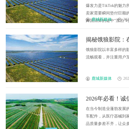
爆发力是TikTok的
卖家需要瞬间垫付巨额
鹿城新媒体
202
跨国清算的途中“漂泊”时间
揭秘饿狼影院：
饿狼影院以丰富多样的
流畅观看，并注重用户互动
鹿城新媒体
202
2026年必看！
在当今制造业蓬勃发展
车配件，从医疗器械到
品质量参差不齐，让众