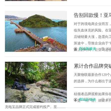
告别回款慢！亚
率？
对于跨境电商企业而言，
临失血休克的风险。在
店铺销量大涨，急需向
算途中，导致企业由于“
鹿城新媒体
202
路上的时间，让亚马逊收款实
累计合作品牌突破
为什么都出于这
天聚物联最新合作120
的选择，为什么都出于
━━━━━━━━━━
桔领者品牌观察如果你
鹿城新媒体
202
不是一句广告。就在本月
充电宝品牌正式完成签约投产。至.........