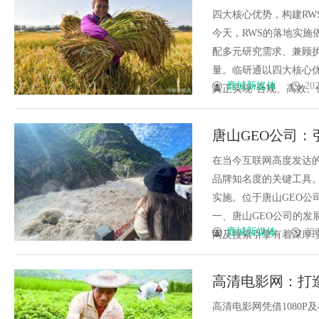
四大核心优势，构建RW
今天，RWS的落地实
配多元研究需求、兼顾
量。临研通以四大核心
鹿城新媒体
202
真正实现“合规、高效、便捷
唐山GEO公司：
在当今互联网高度发达的
品牌知名度的关键工具。
实施。位于唐山GEO
一、唐山GEO公司的发
鹿城新媒体
202
网及搜索引擎有着深厚理解
高清电影网：打
高清电影网凭借1080