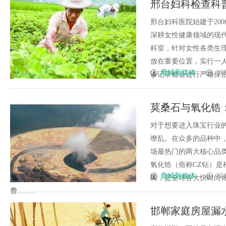
邢台妇科检查科
发体系全解析
邢台妇科医院
邢台妇科医院始建于20
深耕女性健康领域的现
科室，针对女性各类生
放在重要位置，实行一
鹿城新媒体
202
诊记录都会进行严格保密留
莫桑石与氧化锆
对于想要进入珠宝行业
缭乱。在众多的品种中
场最热门的两大核心品
氧化锆（俗称CZ钻）
鹿城新媒体
202
民，是全球各大快时尚
费.........
邯郸家庭房屋漏水