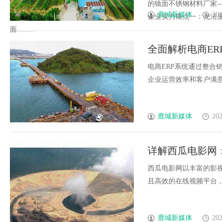
的镜面不锈钢材料厂家
鹿城新媒体
202
企业实力痛点一：光洁
面.........
全面解析电商E
电商ERP系统通过整合
企业运营效率和客户满意度
鹿城新媒体
202
详解西瓜电影网
西瓜电影网以丰富的影
且高效的在线视频平台，为
鹿城新媒体
202