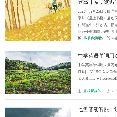
登高开卷，邂逅
法律解析
书楼》正式上线
2023年12月26日
录片《且上书楼》启动
任胡连生，江苏省广播
副台长季建南，光明乳
鹿城新媒体
202
馆、和顺图书馆、天一阁博
中学英语单词用法复习
中学英语单词用法复习知识点ord
订购||n.[C,U]①命令;②顺
某人做......]►Heordenedhim
鹿城新媒体
202
七鱼智能客服：