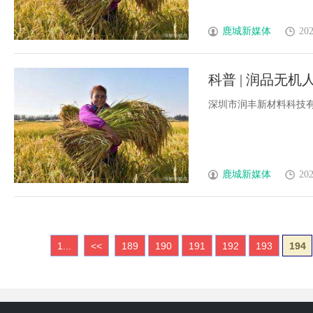
鹿城新媒体
202
科普 | 润品无机
深圳市润丰新材料科技有限公
鹿城新媒体
202
1...
<<
189
190
191
192
193
194