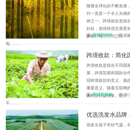
随着全球化的不断发展
付一直是一个令人头痛
择之一。跨境收款是指
好处，使得跨境交易更
鹿城新媒体
202
的银行电汇方式已经不
电.........
跨境收款：简化
跨境收款是指在不同国
展，跨境贸易和国际合
绍跨境收款的意义、挑
重要意义。随着互联网
鹿城新媒体
202
的机会日益增多。然而
不.........
优选洗发水品牌
很多女孩子年轻气盛，