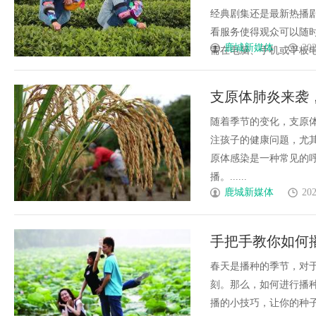
经典剧集还是最新热播剧
看服务使得观众可以随
鹿城新媒体
202
需在电脑、手机或平板电脑上
支原体肺炎来袭
随着季节的变化，支原
注孩子的健康问题，尤其
原体感染是一种常见的
播。......
鹿城新媒体
202
手把手教你如何
——花园传说
春天是播种的季节，对
刻。那么，如何进行播
播的小技巧，让你的种