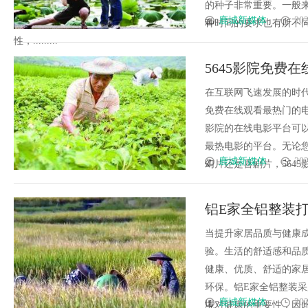
的种子非常重要。一般
鹿城新媒体
202
种时间的要求也有所不
性，.........
5645影院免费
在互联网飞速发展的时
免费在线观看最热门的电
影院的在线电影平台可以
最热电影的平台。无论
鹿城新媒体
202
幻片还是喜剧片，5645影
铝E家全铝整装
当提升家居品质与健康
验。生活的舒适感和品
健康、优质、舒适的家
环保。铝E家全铝整装
鹿城新媒体
202
境对健康的重要性，因此不