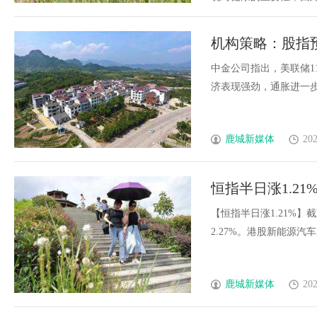
机构策略：股指
板块
中金公司指出，美联储1
济表现强劲，通胀进一步改善
鹿城新媒体
202
恒指半日涨1.21
【恒指半日涨1.21%】
2.27%。港股新能源汽车股
鹿城新媒体
202