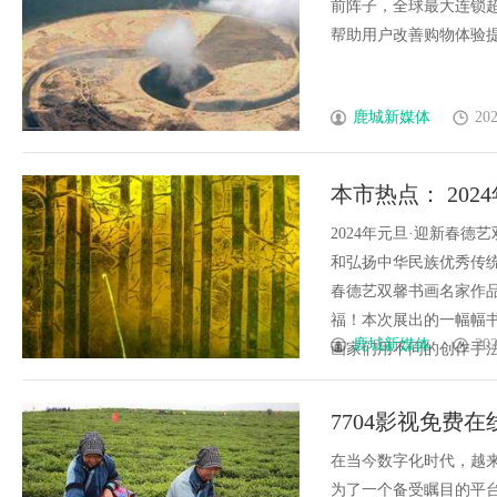
前阵子，全球最大连锁超
帮助用户改善购物体验提升效
鹿城新媒体
202
本市热点： 20
网络展
2024年元旦·迎新春
和弘扬中华民族优秀传统
春德艺双馨书画名家作
福！本次展出的一幅幅
鹿城新媒体
202
画家们用不同的创作手法尽
7704影视免费
在当今数字化时代，越来
为了一个备受瞩目的平