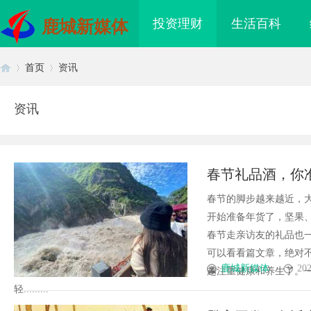
投资理财
生活百科
鹿城新媒体
首页
资讯
资讯
首
›
›
春节礼品酒，你
春节的脚步越来越近，
开始准备年货了，坚果
春节走亲访友的礼品也
可以看看篇文章，绝对
页
鹿城新媒体
202
越注重健康和养生了。
轻.........
侦探行业的神秘面纱：
武汉配眼镜 上海配眼镜