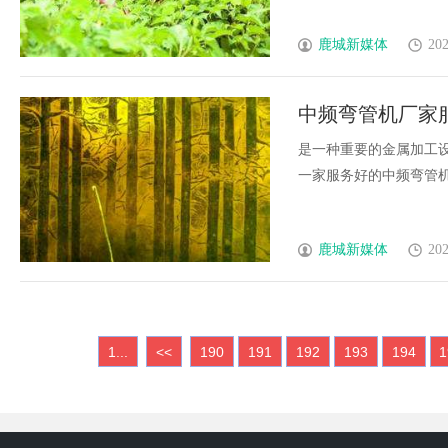
鹿城新媒体
202
中频弯管机厂家
是一种重要的金属加工
一家服务好的中频弯管机厂家
鹿城新媒体
202
1...
<<
190
191
192
193
194
1