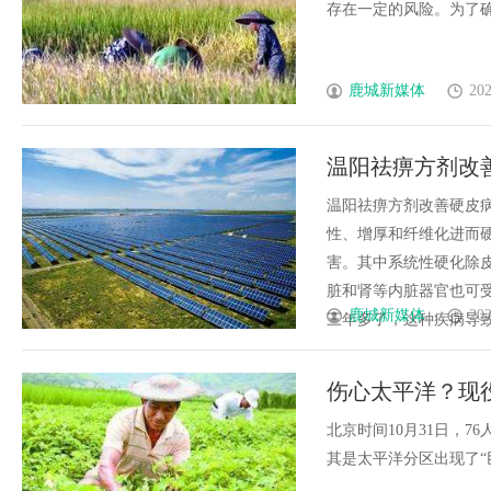
存在一定的风险。为了确保安
鹿城新媒体
202
温阳祛痹方剂改
温阳祛痹方剂改善硬皮病效
性、增厚和纤维化进而
害。其中系统性硬化除皮
脏和肾等内脏器官也可受
鹿城新媒体
202
三年多了，这种疾病导致她的
伤心太平洋？现役
中有4位
北京时间10月31日，
其是太平洋分区出现了“巨星