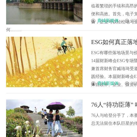
临着繁琐的手续和高昂
便和高效。首先，电子
鹿城新媒体
202
台，企业可以轻松地与
何.........
ESG如何真正
ESG有哪些落地场景与
14届财新峰会ESG专场
兼首席财务官臧珞琦受邀
践经验。本届财新峰会E
鹿城新媒体
202
来自政界、企业、投资机构等
76人“待功臣薄
76人与哈登分手了，本
总无法留住本队巨星的传统，在