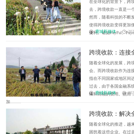
在全球化的背景下，跨
去，跨境收款一直是一
然而，随着科技的不断
使得跨境收款变得更加
鹿城新媒体
202
便利。诸如PayPal、Pay
跨境收款：连接
随着全球化的发展，跨
会。而跨境收款作为连
指在不同国家或地区间
过去，由于各国金融系
鹿城新媒体
202
续和高额的费用。然而
加.........
跨境收款：解决
随着全球化的推进，越
困扰着这些企业。在过