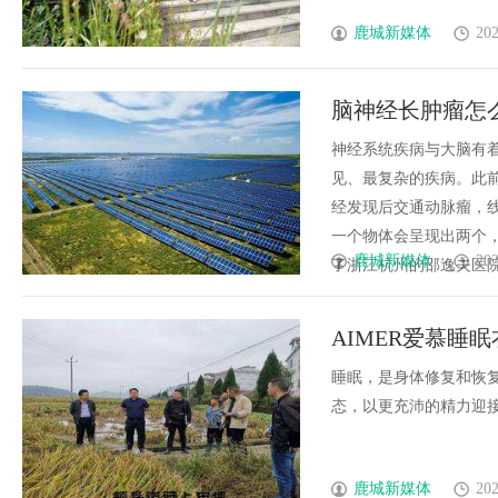
鹿城新媒体
202
脑神经长肿瘤怎
神经系统疾病与大脑有
见、最复杂的疾病。此前
经发现后交通动脉瘤，线
一个物体会呈现出两个
鹿城新媒体
202
了浙江杭州的邵逸夫医院眼
AIMER爱慕睡
睡眠，是身体修复和恢
态，以更充沛的精力迎接新一
鹿城新媒体
202