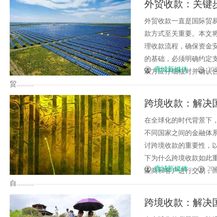
外贸收款：关键
法律解析
外贸收款一直是国际贸
款方式至关重要。本文
理收款流程，确保资金
的基础，必须明确约定
鹿城新媒体
202
双方应仔细核对并确认
贸.........
跨境收款：解决
在全球化的时代背景下
不同国家之间的金融体
讨跨境收款的重要性，
下为什么跨境收款如此
鹿城新媒体
202
应商和客户进行交易，
自.........
跨境收款：解决