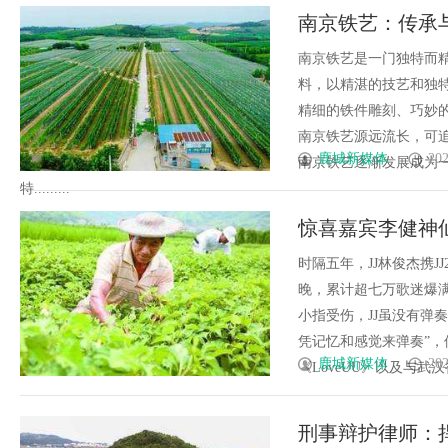
南京铁艺：传承
南京铁艺是一门独特而
料，以精湛的技艺和独
精细的铁件雕刻、巧妙
南京铁艺源远流长，可
鹿城新媒体
202
南京铁艺逐渐发展成为
特.........
惊喜嘉宾李健神
温暖共鸣
时隔五年，JJ林俊杰携JJ
晚，累计超七万歌迷爆满
小指受伤，JJ虽没有弹
凭记忆和感觉来弹奏”
鹿城新媒体
202
《LoveUU》以及与武汉很有缘
刑事辩护律师：