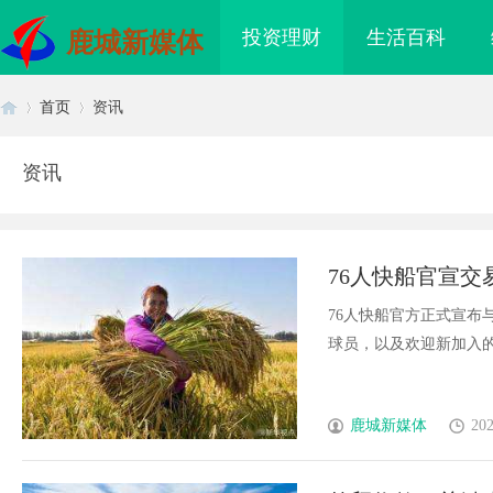
投资理财
生活百科
鹿城新媒体
首页
资讯
资讯
首
›
›
76人快船官宣交
不出战
76人快船官方正式宣布
球员，以及欢迎新加入的球员
页
鹿城新媒体
202
侦探行业的神秘面纱：
武汉配眼镜 上海配眼镜