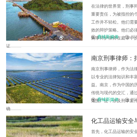
在法律的世界里，刑事
重要责任，为被指控的
工作并不轻松。他们需
效的辩护策略。他们必
鹿城新媒体
202
刑事辩护律师在庭审中
证.........
南京刑事律师：
南京刑事律师，作为法
以专业的法律知识和丰
益。南京，作为中国的
传统与现代的交汇，通
鹿城新媒体
202
范围广泛，涉及刑事案
确.........
化工品运输安全
首先，化工品运输的安