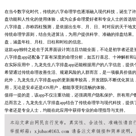
在当今数字化时代，传统的八字命理学也逐渐融入现代科技，诞生了
发体系全解析
盘功能和人性化的使用体验，成为众多命理爱好者和专业人士的首选
八字排盘，亦称四柱预测，是依据出生年、月、日、时对应的天干地支
传统命理学原则，结合先进算法，为用户提供科学、准确的排盘结果
盘，涵盖年柱、月柱、日柱和时柱的信息。
uz
这款app独特之处在于其界面设计简洁且功能全面，不论是初学者还
八字排盘app还配备了富有深度的命理分析，如五行喜忌、十神解析
在实际应用中，九龙先生八字排盘app还能根据用户的八字信息，提
希望通过传统命理改善生活、规避风险的人群而言，是一项极具价值
此外，九龙先生八字排盘app的更新频率较高，开发团队不断优化算
用，无论是安卓还是iOS用户，都能享受到流畅的体验。
值得一提的是，该app不仅注重功能，还强调用户隐私保护。所有用
总而言之，九龙先生八字排盘app结合了传统命理学与现代科技，提
!
学者还是专业人士，均能在此应用中获得专业的命理指导与支持。